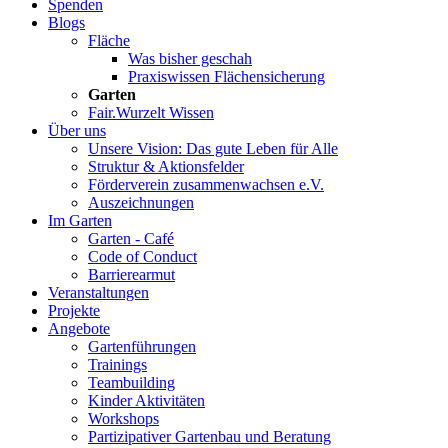
Spenden
Blogs
Fläche
Was bisher geschah
Praxiswissen Flächensicherung
Garten
Fair.Wurzelt Wissen
Über uns
Unsere Vision: Das gute Leben für Alle
Struktur & Aktionsfelder
Förderverein zusammenwachsen e.V.
Auszeichnungen
Im Garten
Garten - Café
Code of Conduct
Barrierearmut
Veranstaltungen
Projekte
Angebote
Gartenführungen
Trainings
Teambuilding
Kinder Aktivitäten
Workshops
Partizipativer Gartenbau und Beratung