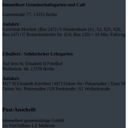
himmelbeet Gemeinschaftsgarten und Café
Gartenstraße 77, 13355 Berlin
Anfahrt:
Gerichtstr./Hochstr. (Bus 247) | S Humbolthain (S1, S2, S25, S26,
Bus 247) | U Reinickendorfer Str. (U6, Bus 120) + 10 Min. Fußweg
ElisaBeet - Solidarischer Lehrgarten
Auf dem St. Elisabeth II Friedhof
Wollankstr. 66, 13359 Berlin
Anfahrt:
M27 St Elisabeth Kirchhof | M13 Osloer Str./ Prinzenallee | Tram 50
Osloer Str./ Prinzenallee | U8 Pankstraße | S1 Wollankstraße
Post-Anschrift
himmelbeet gemeinnützige GmbH
c/o VorOrtBüro LZ Müllerstr.