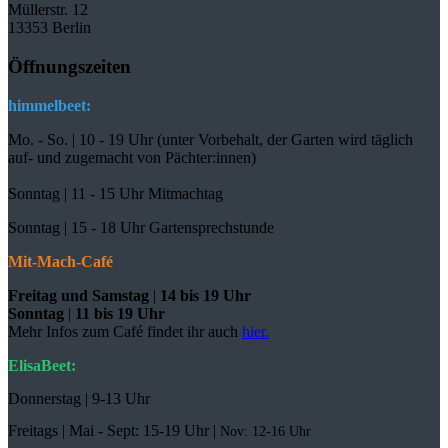
Müllerstr. 12
13353 Berlin
Öffnungszeiten
himmelbeet:
Mo. - So. | 10 - 19 Uhr (unter Vorbehalt, der Garten wird täglich
auf- und zugemacht
von Pächter:innen)
Sonntag | 11 - 15 Uhr Mitmachtag
Sonntag |
15 - 18 Uhr Gartensprechstunde
Mit-Mach-Café
Freitag und Samstag
|
14 bis 19 Uhr
Sonntag
|
11 bis 19 Uhr
Mehr Infos zum Café findet ihr auch
hier.
ElisaBeet:
Donnerstag | 9-13 Uhr
Freitags |
Mai - Sept:
15-19 Uhr |
Nov: 12-16 Uhr