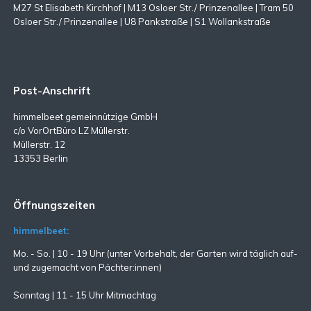
M27 St Elisabeth Kirchhof | M13 Osloer Str./ Prinzenallee | Tram 50
Osloer Str./ Prinzenallee | U8 Pankstraße | S1 Wollankstraße
Post-Anschrift
himmelbeet gemeinnützige GmbH
c/o VorOrtBüro LZ Müllerstr.
Müllerstr. 12
13353 Berlin
Öffnungszeiten
himmelbeet:
Mo. - So. | 10 - 19 Uhr (unter Vorbehalt, der Garten wird täglich auf-
und zugemacht
von Pächter:innen)
Sonntag | 11 - 15 Uhr Mitmachtag