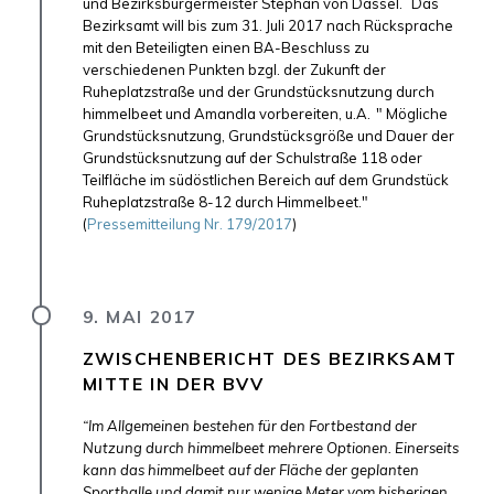
und Bezirksbürgermeister Stephan von Dassel.
Das
Bezirksamt will bis zum 31. Juli 2017 nach Rücksprache
mit den Beteiligten einen BA-Beschluss zu
verschiedenen Punkten bzgl. der Zukunft der
Ruheplatzstraße und der Grundstücksnutzung durch
himmelbeet und Amandla vorbereiten, u.A.
"
Mögliche
Grundstücksnutzung, Grundstücksgröße und Dauer der
Grundstücksnutzung auf der Schulstraße 118 oder
Teilfläche im südöstlichen Bereich auf dem Grundstück
Ruheplatzstraße 8-12 durch Himmelbeet."
(
Pressemitteilung Nr. 179/2017
)
9. MAI 2017
ZWISCHENBERICHT DES BEZIRKSAMT
MITTE IN DER BVV
“Im Allgemeinen bestehen für den Fortbestand der
Nutzung durch himmelbeet mehrere Optionen. Einerseits
kann das himmelbeet auf der Fläche der geplanten
Sporthalle und damit nur wenige Meter vom bisherigen