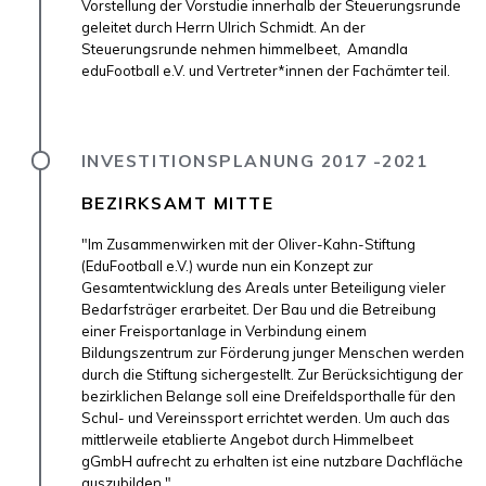
Vorstellung der Vorstudie innerhalb der Steuerungsrunde
geleitet durch Herrn Ulrich Schmidt. An der
Steuerungsrunde nehmen himmelbeet, Amandla
eduFootball e.V. und Vertreter*innen der Fachämter teil.
INVESTITIONSPLANUNG 2017 -2021
BEZIRKSAMT MITTE
"Im Zusammenwirken mit der Oliver-Kahn-Stiftung
(EduFootball e.V.) wurde nun ein Konzept zur
Gesamtentwicklung des Areals unter Beteiligung vieler
Bedarfsträger erarbeitet. Der Bau und die Betreibung
einer Freisportanlage in Verbindung einem
Bildungszentrum zur Förderung junger Menschen werden
durch die Stiftung sichergestellt. Zur Berücksichtigung der
bezirklichen Belange soll eine Dreifeldsporthalle für den
Schul- und Vereinssport errichtet werden. Um auch das
mittlerweile etablierte Angebot durch Himmelbeet
gGmbH aufrecht zu erhalten ist eine nutzbare Dachfläche
auszubilden."