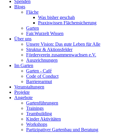
Spenden
Blogs
Fläche
Was bisher geschah
Praxiswissen Flächensicherung
Garten
Fair.Wurzelt Wissen
Über uns
Unsere Vision: Das gute Leben für Alle
Struktur & Aktionsfelder
Förderverein zusammenwachsen e.V.
Auszeichnungen
Im Garten
Garten - Café
Code of Conduct
Barrierearmut
Veranstaltungen
Projekte
Angebote
Gartenführungen
Trainings
Teambuilding
Kinder Aktivitäten
Workshops
Partizipativer Gartenbau und Beratung