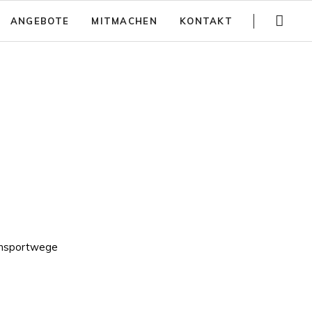
Navigation
ANGEBOTE
MITMACHEN
KONTAKT
überspringen
Gartenführungen
Spenden
Trainings
Jobs
Teambuilding
Anfahrt
Kinder Aktivitäten
Häufig gestellte Fragen
Workshops
Newsletter
Partizipativer Gartenbau und Beratung
Jurte mieten
ransportwege