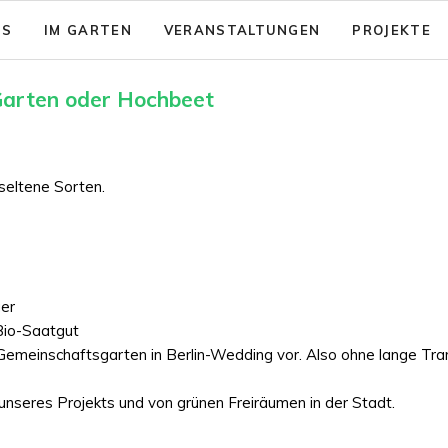
NS
IM GARTEN
VERANSTALTUNGEN
PROJEKTE
sion: Das gute Leben für Alle
Garten - Café
 Garten oder Hochbeet
& Aktionsfelder
Code of Conduct
nsicherung
rein zusammenwachsen e.V.
Barrierearmut
 seltene Sorten.
nungen
ger
Bio-Saatgut
m Gemeinschaftsgarten in Berlin-Wedding vor. Also ohne lange T
 unseres Projekts und von grünen Freiräumen in der Stadt.