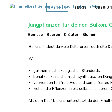
SPENDEN
BLOGS
ÜBER U
Fläche
Unsere Vi
Jungpflanzen für deinen Balkon,
Was bisher geschah
Struktur 
Gemüse - Beeren - Kräuter - Blumen
Praxiswissen Fläche
Förderve
Bei uns findest du viele Kulturarten, auch alte &
Garten
Auszeich
Fair.Wurzelt Wissen
Wir
gärtnern nach ökologischen Standards.
benutzen keine chemisch-synthetischen Dün
verwenden torffreie Erde und samenfestes 
ziehen die Pflanzen direkt selbst in unsere
Mit dem Kauf bei uns, unterstützt du den Erhalt