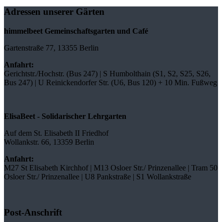
Adressen unserer Gärten
himmelbeet Gemeinschaftsgarten und Café
Gartenstraße 77, 13355 Berlin
Anfahrt:
Gerichtstr./Hochstr. (Bus 247) | S Humbolthain (S1, S2, S25, S26,
Bus 247) | U Reinickendorfer Str. (U6, Bus 120) + 10 Min. Fußweg
ElisaBeet - Solidarischer Lehrgarten
Auf dem St. Elisabeth II Friedhof
Wollankstr. 66, 13359 Berlin
Anfahrt:
M27 St Elisabeth Kirchhof | M13 Osloer Str./ Prinzenallee | Tram 50
Osloer Str./ Prinzenallee | U8 Pankstraße | S1 Wollankstraße
Post-Anschrift