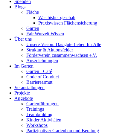
Spenden
Blogs
Fläche
Was bisher geschah
Praxiswissen Flächensicherung
Garten
Fair.Wurzelt Wissen
Über uns
Unsere Vision: Das gute Leben für Alle
Struktur & Aktionsfelder
Förderverein zusammenwachsen e.V.
Auszeichnungen
Im Garten
Garten - Café
Code of Conduct
Barrierearmut
Veranstaltungen
Projekte
Angebote
Gartenführungen
Trainings
Teambuilding
Kinder Aktivitäten
Workshops
Partizipativer Gartenbau und Beratung