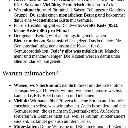
Kiez.
Saisonal
.
Vielfältig. Erntefrisch
direkt vom Acker.
Wer
mitmacht
, wird für mind. 1 Saison Teil unserer Gemüse-
Gruppe.
Du zahlst einen
monatlichen Betrag
und bekommst
dafür eine
wöchentliche Kiste
mit Gemüse.
Für die Bezahlung gibt es Richtwerte:
Große Kiste (95€),
kleine Kiste (50€) pro Monat
Der genaue Betrag wird allerdings in gemeinsamen
Bieterrunden zu Saisonstart
festgelegt. Das bedeutet: Die
Gemeinschaft trägt gemeinsam die Kosten für die
Gemüseproduktion.
Jede*r gibt was möglich ist.
Manche
mehr und manche weniger. Die Kosten werden damit unter
allen solidarisch aufgeteilt.
Warum mitmachen?
Wissen, wo’s herkommt
: nämlich direkt um die Ecke, ohne
Transportwege. Du weißt wo und wie dein Gemüse wächst,
kannst das ElisaBeet besuchen und teilhaben.
Vielfalt:
Wir bauen über 70 verschiedene Sorten an. Und wir
entscheiden selbst, was wir anbauen. Auch besondere und alte
Gemüsesorten, die es nicht im Supermarkt gibt. Außerdem
sortieren wir Gemüse nicht aus, weil es krumm ist oder anders
aussieht. Es landet genauso auf dem Teller.
Mitgestalten:
Deine Wünsche und Rückmeldungen fließen in