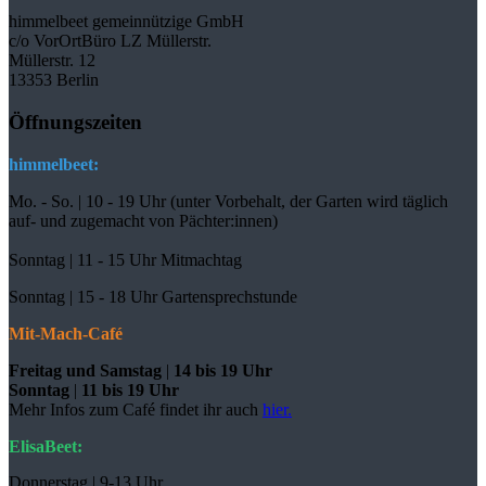
himmelbeet gemeinnützige GmbH
c/o VorOrtBüro LZ Müllerstr.
Müllerstr. 12
13353 Berlin
Öffnungszeiten
himmelbeet:
Mo. - So. | 10 - 19 Uhr (unter Vorbehalt, der Garten wird täglich
auf- und zugemacht
von Pächter:innen)
Sonntag | 11 - 15 Uhr Mitmachtag
Sonntag |
15 - 18 Uhr Gartensprechstunde
Mit-Mach-Café
Freitag und Samstag
|
14 bis 19 Uhr
Sonntag
|
11 bis 19 Uhr
Mehr Infos zum Café findet ihr auch
hier.
ElisaBeet:
Donnerstag | 9-13 Uhr