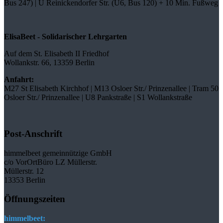
Bus 247) | U Reinickendorfer Str. (U6, Bus 120) + 10 Min. Fußweg
ElisaBeet - Solidarischer Lehrgarten
Auf dem St. Elisabeth II Friedhof
Wollankstr. 66, 13359 Berlin
Anfahrt:
M27 St Elisabeth Kirchhof | M13 Osloer Str./ Prinzenallee | Tram 50
Osloer Str./ Prinzenallee | U8 Pankstraße | S1 Wollankstraße
Post-Anschrift
himmelbeet gemeinnützige GmbH
c/o VorOrtBüro LZ Müllerstr.
Müllerstr. 12
13353 Berlin
Öffnungszeiten
himmelbeet: