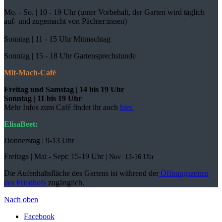
Mo. - So. | 10 - 19 Uhr (unter Vorbehalt, der Garten wird täglich
auf- und zugemacht
von Pächter:innen)
Sonntag | 11 - 15 Uhr Mitmachtag
Sonntag |
15 - 18 Uhr Gartensprechstunde
Mit-Mach-Café
Freitag und Samstag
|
14 bis 19 Uhr
Sonntag
|
11 bis 19 Uhr
Mehr Infos zum Café findet ihr auch
hier.
ElisaBeet:
Donnerstag | 9-13 Uhr
Freitags |
Mai - Sept:
15-19 Uhr |
Nov: 12-16 Uhr
Die Aufenhaltsfläche des Gartens ist während der
Öffnungszeiten
des Friedhofs
zugänglich.
Nach oben
Facebook