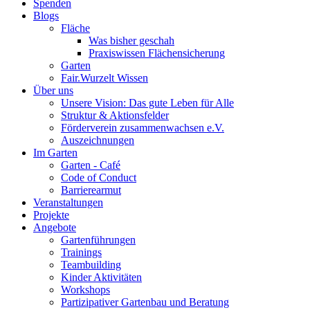
Spenden
Blogs
Fläche
Was bisher geschah
Praxiswissen Flächensicherung
Garten
Fair.Wurzelt Wissen
Über uns
Unsere Vision: Das gute Leben für Alle
Struktur & Aktionsfelder
Förderverein zusammenwachsen e.V.
Auszeichnungen
Im Garten
Garten - Café
Code of Conduct
Barrierearmut
Veranstaltungen
Projekte
Angebote
Gartenführungen
Trainings
Teambuilding
Kinder Aktivitäten
Workshops
Partizipativer Gartenbau und Beratung