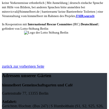
keine Vorkenntnisse erforderlich
| Mit Anmeldung |
deutsch einfache Sprache
mit Hilfe von Bildern, bei anderen Sprachen bitte anmelden bei
mitrovicval@himmelbeet.de
| barrierearm/ keine Barrierefreie Toiletten | eine
Veranstaltung vom himmelbeet im Rahmen des Projekts
FAIR.wurzelt
In Kooperation mit
International Rescue Committee
(IRC)
Deutschland
|
gefördert von Lotto-Stiftung Berlin
zurück zur vorherigen Seite
Adressen unserer Gärten
himmelbeet Gemeinschaftsgarten und Café
Gartenstraße 77, 13355 Berlin
Anfahrt:
Gerichtstr./Hochstr. (Bus 247) | S Humbolthain (S1, S2, S25, S26,