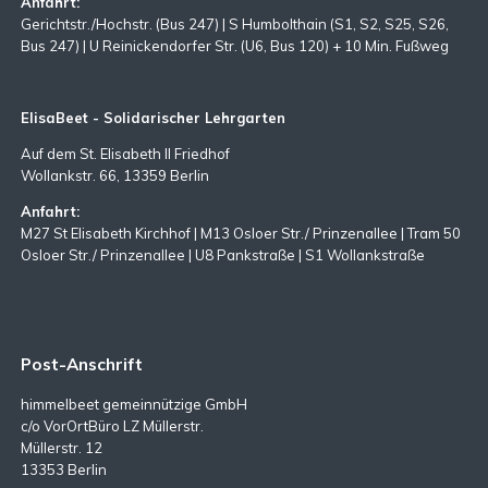
Anfahrt:
Gerichtstr./Hochstr. (Bus 247) | S Humbolthain (S1, S2, S25, S26,
Bus 247) | U Reinickendorfer Str. (U6, Bus 120) + 10 Min. Fußweg
ElisaBeet - Solidarischer Lehrgarten
Auf dem St. Elisabeth II Friedhof
Wollankstr. 66, 13359 Berlin
Anfahrt:
M27 St Elisabeth Kirchhof | M13 Osloer Str./ Prinzenallee | Tram 50
Osloer Str./ Prinzenallee | U8 Pankstraße | S1 Wollankstraße
Post-Anschrift
himmelbeet gemeinnützige GmbH
c/o VorOrtBüro LZ Müllerstr.
Müllerstr. 12
13353 Berlin