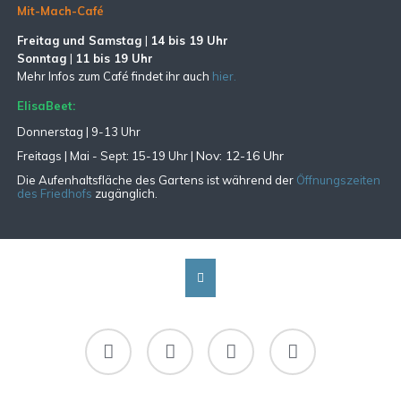
Mit-Mach-Café
Freitag und Samstag
|
14 bis 19 Uhr
Sonntag
|
11 bis 19 Uhr
Mehr Infos zum Café findet ihr auch
hier.
ElisaBeet:
Donnerstag | 9-13 Uhr
Nov: 12-16 Uhr
Freitags |
Mai - Sept:
15-19 Uhr |
Die Aufenhaltsfläche des Gartens ist während der
Öffnungszeiten
des Friedhofs
zugänglich.
Facebook
Instagram
RSS
Newsletter-
Abo