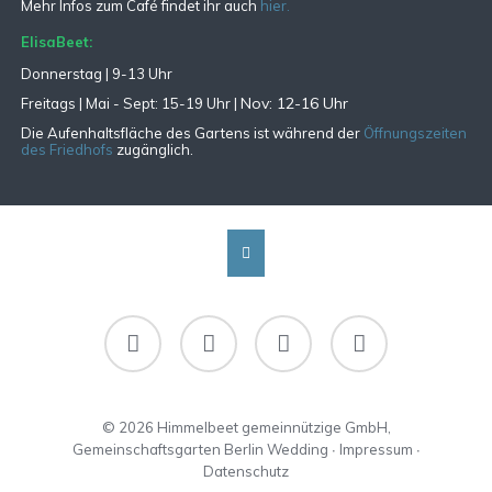
Mehr Infos zum Café findet ihr auch
hier.
ElisaBeet:
Donnerstag | 9-13 Uhr
Nov: 12-16 Uhr
Freitags |
Mai - Sept:
15-19 Uhr |
Die Aufenhaltsfläche des Gartens ist während der
Öffnungszeiten
des Friedhofs
zugänglich.
Facebook
Instagram
RSS
Newsletter-
Abo
© 2026 Himmelbeet gemeinnützige GmbH,
Gemeinschaftsgarten Berlin Wedding ∙
Impressum
∙
Datenschutz