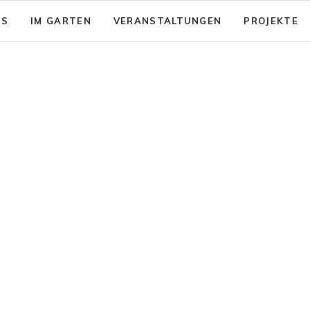
NS
IM GARTEN
VERANSTALTUNGEN
PROJEKTE
sion: Das gute Leben für Alle
Garten - Café
& Aktionsfelder
Code of Conduct
nsicherung
rein zusammenwachsen e.V.
Barrierearmut
nungen