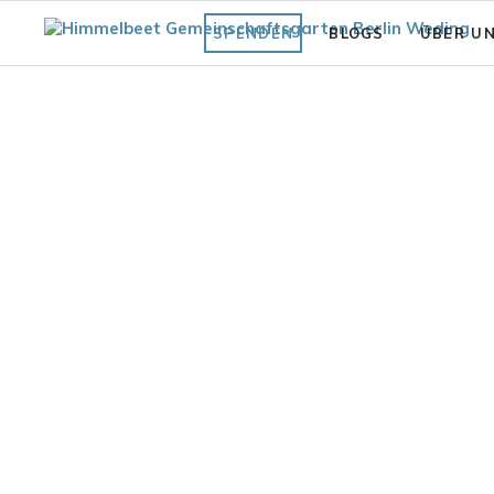
SPENDEN
BLOGS
ÜBER U
Fläche
Unsere Vi
Was bisher geschah
Struktur 
Praxiswissen Fläche
Förderve
Garten
Auszeich
Fair.Wurzelt Wissen
garten Gartenblick 2023