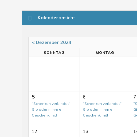
Kalenderansicht
< Dezember 2024
SO
NNTAG
MO
NTAG
5
6
7
"Schenken verbindet"-
"Schenken verbindet"-
"
Gib oder nimm ein
Gib oder nimm ein
G
Geschenk mit!
Geschenk mit!
G
12
13
1