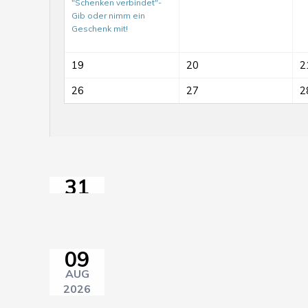
"Schenken verbindet"-
Gib oder nimm ein
Geschenk mit!
Mit-
19
20
2
Mach-
Tag
26
27
2
auf
dem
MitMachTag
ElisaBeet
mit
31
GartenSprechstunde
JUL
im
2026
Anschluss
09
AUG
2026
11:00–18:00