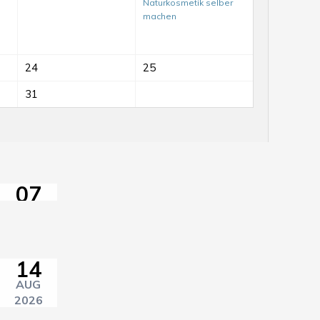
Naturkosmetik selber
machen
Mit-
24
25
Mach-
Tag
31
auf
dem
ElisaBeet
Sprach-
07
Café
AUG
im
2026
himmelbeet
14
AUG
2026
14:30–17:00