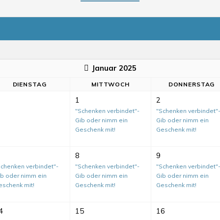
Januar 2025
DI
ENSTAG
MI
TTWOCH
DO
NNERSTAG
1
2
"Schenken verbindet"-
"Schenken verbindet"
Gib oder nimm ein
Gib oder nimm ein
Geschenk mit!
Geschenk mit!
8
9
Schenken verbindet"-
"Schenken verbindet"-
"Schenken verbindet"
ib oder nimm ein
Gib oder nimm ein
Gib oder nimm ein
eschenk mit!
Geschenk mit!
Geschenk mit!
4
15
16