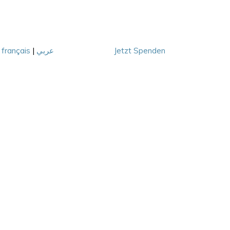
|
français
|
عربي
Jetzt Spenden