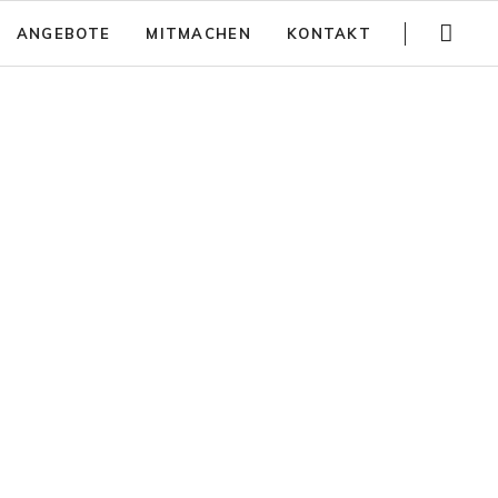
Navigation
ANGEBOTE
MITMACHEN
KONTAKT
überspringen
Gartenführungen
Spenden
Trainings
Jobs
Teambuilding
Anfahrt
Kinder Aktivitäten
Häufig gestellte Fragen
Workshops
Newsletter
Partizipativer Gartenbau und Beratung
Jurte mieten