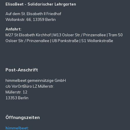
ElisaBeet - Solidarischer Lehrgarten
Auf dem St. Elisabeth II Friedhof
Wollankstr. 66, 13359 Berlin
Anfahrt:
M27 St Elisabeth Kirchhof | M13 Osloer Str./ Prinzenallee | Tram 50
Osloer Str./ Prinzenallee | U8 Pankstraße | S1 Wollankstraße
Post-Anschrift
himmelbeet gemeinnützige GmbH
c/o VorOrtBüro LZ Müllerstr.
Müllerstr. 12
13353 Berlin
Öffnungszeiten
himmelbeet: