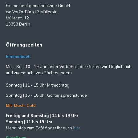
himmelbeet gemeinnützige GmbH
c/o VorOrtBüro LZ Müllerstr.
Müllerstr. 12
13353 Berlin
Öffnungszeiten
himmelbeet:
Mo. - So. | 10 - 19 Uhr (unter Vorbehalt, der Garten wird täglich auf-
und zugemacht
von Pächter:innen)
Sonntag | 11 - 15 Uhr Mitmachtag
Sonntag |
15 - 18 Uhr Gartensprechstunde
Mit-Mach-Café
Freitag und Samstag
|
14 bis 19 Uhr
Sonntag
|
11 bis 19 Uhr
Mehr Infos zum Café findet ihr auch
hier.
ElisaBeet: