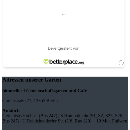
Adressen unserer Gärten
himmelbeet Gemeinschaftsgarten und Café
Gartenstraße 77, 13355 Berlin
Anfahrt:
Gerichtstr./Hochstr. (Bus 247) | S Humbolthain (S1, S2, S25, S26,
Bus 247) | U Reinickendorfer Str. (U6, Bus 120) + 10 Min. Fußweg