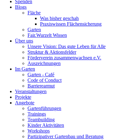
Spenden
Blogs
Fläche
Was bisher geschah
Praxiswissen Flächensicherung
Garten
Fair.Wurzelt Wissen
Über uns
Unsere Vision: Das gute Leben für Alle
Struktur & Aktionsfelder
Förderverein zusammenwachsen e.V.
Auszeichnungen
Im Garten
Garten - Café
Code of Conduct
Barrierearmut
Veranstaltungen
Projekte
Angebote
Gartenführungen
Trainings
Teambuilding
Kinder Aktivitäten
Workshops
Partizipativer Gartenbau und Beratung