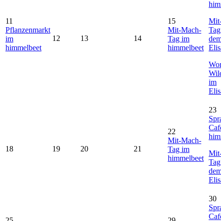
him
11
15
Mit
Pflanzenmarkt
Mit-Mach-
Tag
12
13
14
im
Tag im
de
himmelbeet
himmelbeet
Eli
Wor
Wil
im
Eli
23
Spr
Caf
22
him
Mit-Mach-
18
19
20
21
Tag im
Mit
himmelbeet
Tag
de
Eli
30
Spr
Caf
25
29