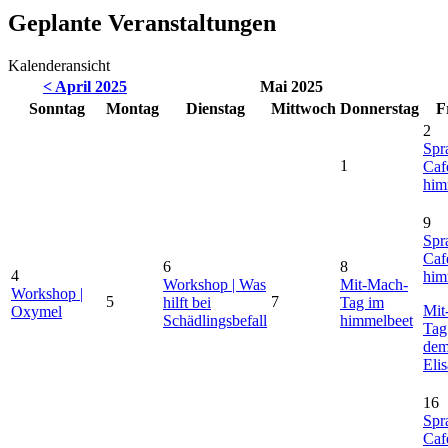
Geplante Veranstaltungen
Kalenderansicht
< April 2025
Mai 2025
So
nntag
Mo
ntag
Di
enstag
Mi
ttwoch
Do
nnerstag
F
2
Spr
1
Caf
him
9
Spr
Caf
6
8
4
him
Workshop | Was
Mit-Mach-
Workshop |
5
7
hilft bei
Tag im
Mit
Oxymel
Schädlingsbefall
himmelbeet
Tag
de
Eli
16
Spr
Caf