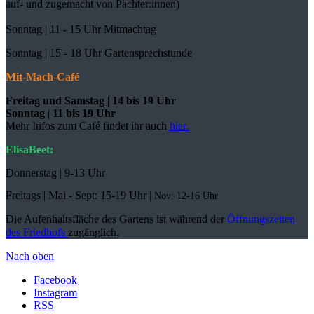
auf- und zugemacht
von Pächter:innen)
Sonntag | 11 - 15 Uhr Mitmachtag
Sonntag |
15 - 18 Uhr Gartensprechstunde
Mit-Mach-Café
Freitag und Samstag
|
14 bis 19 Uhr
Sonntag
|
11 bis 19 Uhr
Mehr Infos zum Café findet ihr auch
hier.
ElisaBeet:
Donnerstag | 9-13 Uhr
Freitags |
Mai - Sept:
15-19 Uhr |
Nov: 12-16 Uhr
Die Aufenhaltsfläche des Gartens ist während der
Öffnungszeiten
des Friedhofs
zugänglich.
Nach oben
Facebook
Instagram
RSS