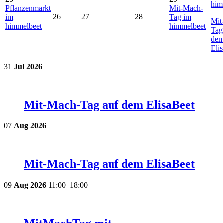
him
Pflanzenmarkt
Mit-Mach-
26
27
28
im
Tag im
Mit
himmelbeet
himmelbeet
Tag
de
Eli
31
Jul
2026
Mit-Mach-Tag auf dem ElisaBeet
07
Aug
2026
Mit-Mach-Tag auf dem ElisaBeet
09
Aug
2026
11:00–18:00
MitMachTag mit