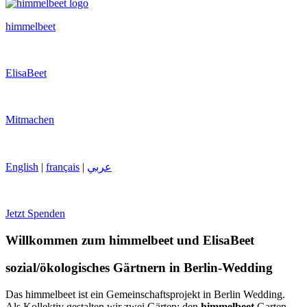
himmelbeet
ElisaBeet
Mitmachen
English
|
français
|
عربي
Jetzt Spenden
Willkommen zum himmelbeet und ElisaBeet
sozial/ökologisches Gärtnern in Berlin-Wedding
Das himmelbeet ist ein Gemeinschaftsprojekt in Berlin Wedding.
Als Kollektiv gestalten wir zwei Gärten: den
himmelbeet
Garten