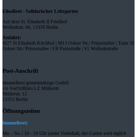
ElisaBeet - Solidarischer Lehrgarten
Auf dem St. Elisabeth II Friedhof
Wollankstr. 66, 13359 Berlin
Anfahrt:
M27 St Elisabeth Kirchhof | M13 Osloer Str./ Prinzenallee | Tram 50
Osloer Str./ Prinzenallee | U8 Pankstraße | S1 Wollankstraße
Post-Anschrift
himmelbeet gemeinnützige GmbH
c/o VorOrtBüro LZ Müllerstr.
Müllerstr. 12
13353 Berlin
Öffnungszeiten
himmelbeet:
Mo. - So. | 10 - 19 Uhr (unter Vorbehalt, der Garten wird täglich