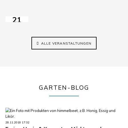
im
2026
himmelbeet
11:00–18:00
21
AUG
2026
14:30–17:00
ALLE VERANSTALTUNGEN
GARTEN-BLOG
28.11.2018 17:32