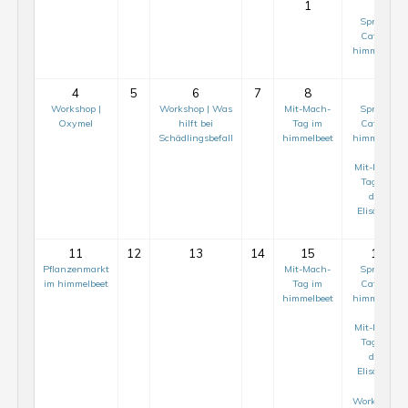
1
2
Sprach-
Café im
himmelbeet
4
5
6
7
8
9
Workshop |
Workshop | Was
Mit-Mach-
Sprach-
Oxymel
hilft bei
Tag im
Café im
Schädlingsbefall
himmelbeet
himmelbeet
Mit-Mach-
Tag auf
dem
ElisaBeet
11
12
13
14
15
16
Pflanzenmarkt
Mit-Mach-
Sprach-
im himmelbeet
Tag im
Café im
himmelbeet
himmelbeet
Mit-Mach-
Tag auf
dem
ElisaBeet
Workshop |