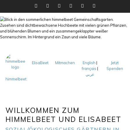
Facebook
Twitter
Instagram
YouTube
RSS
Newsletter
ElisaBeet
Mitmachen
English
|
Jetzt
français
|
Spenden
عربي
himmelbeet
WILLKOMMEN ZUM
HIMMELBEET UND ELISABEET
SOZIAL/ÖKOLOGISCHES GÄRTNERN IN