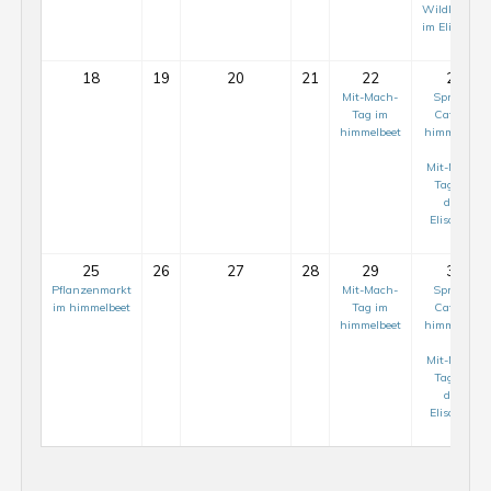
Wildkräuter
im ElisaBeet
18
19
20
21
22
23
Mit-Mach-
Sprach-
Tag im
Café im
himmelbeet
himmelbeet
Mit-Mach-
Tag auf
dem
ElisaBeet
25
26
27
28
29
30
Pflanzenmarkt
Mit-Mach-
Sprach-
im himmelbeet
Tag im
Café im
himmelbeet
himmelbeet
Mit-Mach-
Mit-
Tag auf
Mach-
dem
ElisaBeet
Tag
auf
Mit-
dem