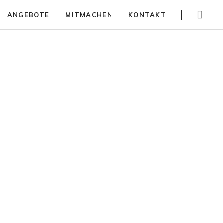
Navigation
ANGEBOTE
MITMACHEN
KONTAKT
überspringen
Gartenführungen
Spenden
Trainings
Jobs
Teambuilding
Anfahrt
Kinder Aktivitäten
Häufig gestellte Fragen
Workshops
Newsletter
Partizipativer Gartenbau und Beratung
Jurte mieten