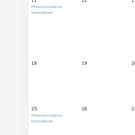
11
12
1
Pflanzenmarkt im
himmelbeet
18
19
2
25
26
2
Pflanzenmarkt im
himmelbeet
Mit-