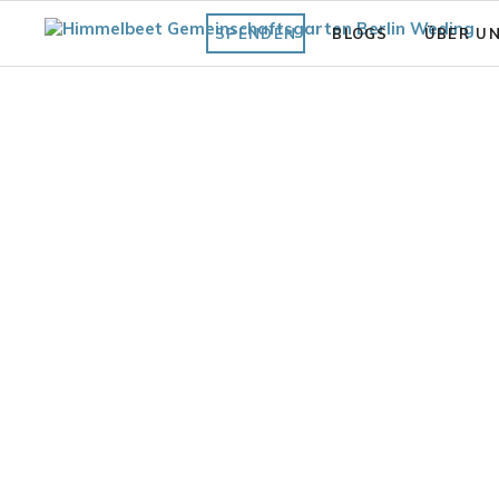
SPENDEN
BLOGS
ÜBER U
Fläche
Unsere Vi
Was bisher geschah
Struktur 
Praxiswissen Fläche
Förderve
Garten
Auszeich
Fair.Wurzelt Wissen
tsgarten Gartenblick 2023