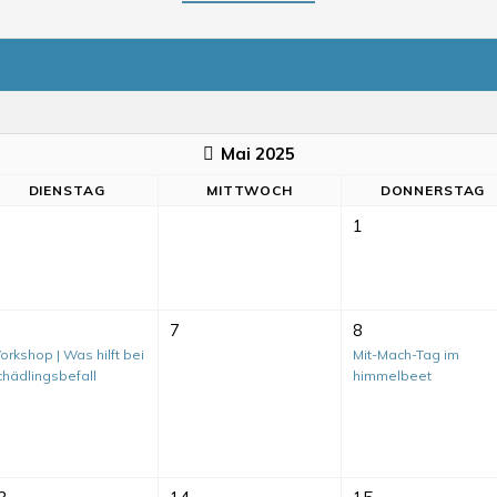
Mai 2025
DI
ENSTAG
MI
TTWOCH
DO
NNERSTAG
1
7
8
rkshop | Was hilft bei
Mit-Mach-Tag im
chädlingsbefall
himmelbeet