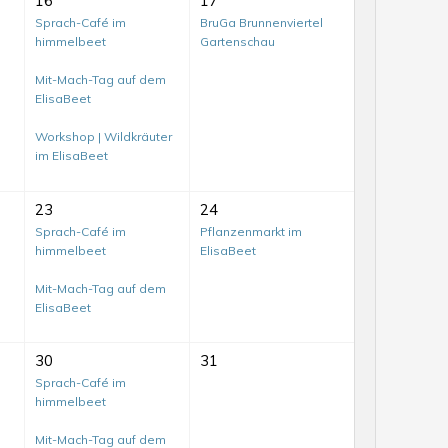
16
17
Sprach-Café im
BruGa Brunnenviertel
himmelbeet
Gartenschau
Mit-Mach-Tag auf dem
ElisaBeet
Workshop | Wildkräuter
im ElisaBeet
23
24
Sprach-Café im
Pflanzenmarkt im
himmelbeet
ElisaBeet
Mit-Mach-Tag auf dem
ElisaBeet
30
31
Sprach-Café im
himmelbeet
Mit-Mach-Tag auf dem