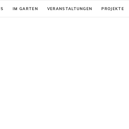
NS
IM GARTEN
VERANSTALTUNGEN
PROJEKTE
sion: Das gute Leben für Alle
Garten - Café
& Aktionsfelder
Code of Conduct
nsicherung
rein zusammenwachsen e.V.
Barrierearmut
nungen