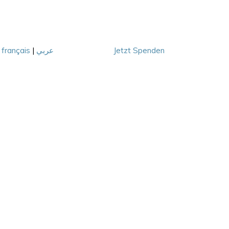
|
français
|
عربي
Jetzt Spenden