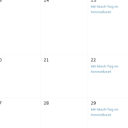
3
14
15
Mit-Mach-Tag im
himmelbeet
0
21
22
Mit-Mach-Tag im
himmelbeet
7
28
29
Mit-Mach-Tag im
himmelbeet
Mit-