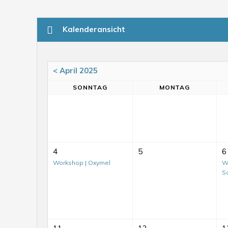
Kalenderansicht
< April 2025
SO
NNTAG
MO
NTAG
4
5
6
Workshop | Oxymel
Wo
S