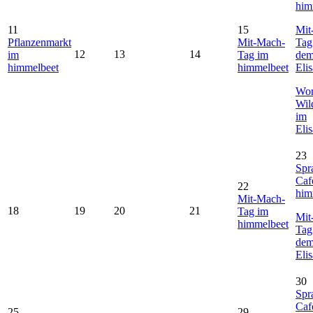
him
11
15
Mit
Pflanzenmarkt
Mit-Mach-
Tag
12
13
14
im
Tag im
de
himmelbeet
himmelbeet
Eli
Wor
Wil
im
Eli
23
Spr
Caf
22
him
Mit-Mach-
18
19
20
21
Tag im
Mit
himmelbeet
Tag
de
Eli
30
Spr
Caf
25
29