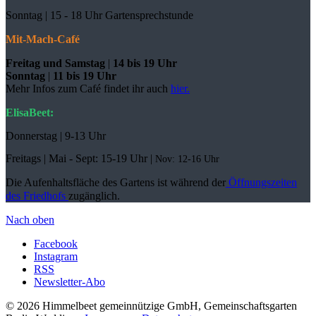
Sonntag |
15 - 18 Uhr Gartensprechstunde
Mit-Mach-Café
Freitag und Samstag
|
14 bis 19 Uhr
Sonntag
|
11 bis 19 Uhr
Mehr Infos zum Café findet ihr auch
hier.
ElisaBeet:
Donnerstag | 9-13 Uhr
Freitags |
Mai - Sept:
15-19 Uhr |
Nov: 12-16 Uhr
Die Aufenhaltsfläche des Gartens ist während der
Öffnungszeiten
des Friedhofs
zugänglich.
Nach oben
Facebook
Instagram
RSS
Newsletter-Abo
© 2026 Himmelbeet gemeinnützige GmbH, Gemeinschaftsgarten