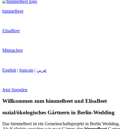
himmelbeet
ElisaBeet
Mitmachen
English
|
français
|
عربي
Jetzt Spenden
Willkommen zum himmelbeet und ElisaBeet
sozial/ökologisches Gärtnern in Berlin-Wedding
Das himmelbeet ist ein Gemeinschaftsprojekt in Berlin Wedding.
Als Kollektiv gestalten wir zwei Gärten: den
himmelbeet
Garten