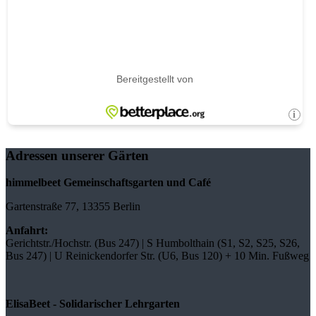
Adressen unserer Gärten
himmelbeet Gemeinschaftsgarten und Café
Gartenstraße 77, 13355 Berlin
Anfahrt:
Gerichtstr./Hochstr. (Bus 247) | S Humbolthain (S1, S2, S25, S26,
Bus 247) | U Reinickendorfer Str. (U6, Bus 120) + 10 Min. Fußweg
ElisaBeet - Solidarischer Lehrgarten