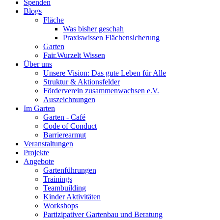
Spenden
Blogs
Fläche
Was bisher geschah
Praxiswissen Flächensicherung
Garten
Fair.Wurzelt Wissen
Über uns
Unsere Vision: Das gute Leben für Alle
Struktur & Aktionsfelder
Förderverein zusammenwachsen e.V.
Auszeichnungen
Im Garten
Garten - Café
Code of Conduct
Barrierearmut
Veranstaltungen
Projekte
Angebote
Gartenführungen
Trainings
Teambuilding
Kinder Aktivitäten
Workshops
Partizipativer Gartenbau und Beratung