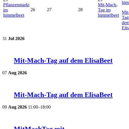
him
Pflanzenmarkt
Mit-Mach-
26
27
28
im
Tag im
Mit
himmelbeet
himmelbeet
Tag
de
Eli
31
Jul
2026
Mit-Mach-Tag auf dem ElisaBeet
07
Aug
2026
Mit-Mach-Tag auf dem ElisaBeet
09
Aug
2026
11:00–18:00
MitMachTag mit