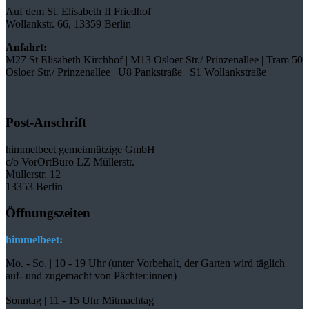
Auf dem St. Elisabeth II Friedhof
Wollankstr. 66, 13359 Berlin
Anfahrt:
M27 St Elisabeth Kirchhof | M13 Osloer Str./ Prinzenallee | Tram 50
Osloer Str./ Prinzenallee | U8 Pankstraße | S1 Wollankstraße
Post-Anschrift
himmelbeet gemeinnützige GmbH
c/o VorOrtBüro LZ Müllerstr.
Müllerstr. 12
13353 Berlin
Öffnungszeiten
himmelbeet:
Mo. - So. | 10 - 19 Uhr (unter Vorbehalt, der Garten wird täglich
auf- und zugemacht
von Pächter:innen)
Sonntag | 11 - 15 Uhr Mitmachtag