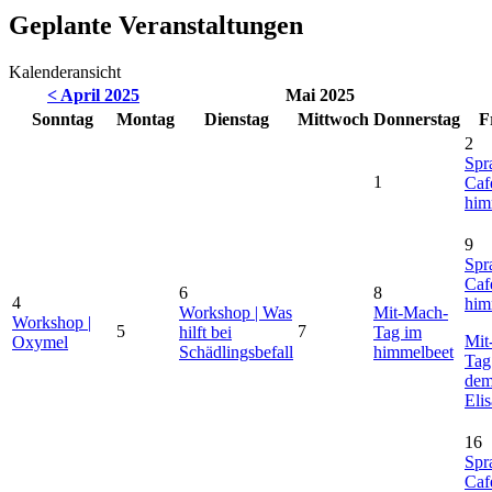
Geplante Veranstaltungen
Kalenderansicht
< April 2025
Mai 2025
So
nntag
Mo
ntag
Di
enstag
Mi
ttwoch
Do
nnerstag
F
2
Spr
1
Caf
him
9
Spr
Caf
6
8
4
him
Workshop | Was
Mit-Mach-
Workshop |
5
7
hilft bei
Tag im
Mit
Oxymel
Schädlingsbefall
himmelbeet
Tag
de
Eli
16
Spr
Caf