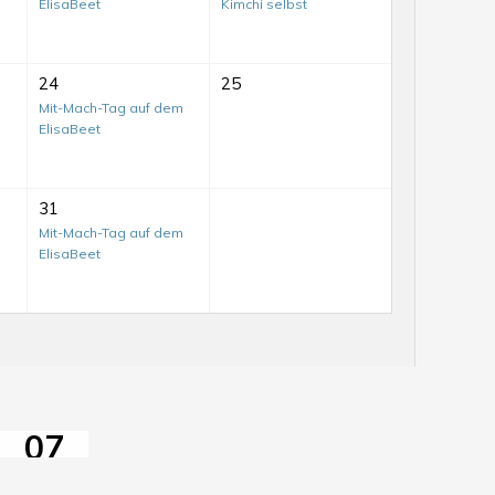
ElisaBeet
Kimchi selbst
24
25
Mit-Mach-Tag auf dem
ElisaBeet
31
Mit-
Mit-Mach-Tag auf dem
ElisaBeet
Mach-
Tag
auf
Mit-
dem
Mach-
ElisaBeet
Tag
07
auf
AUG
dem
2026