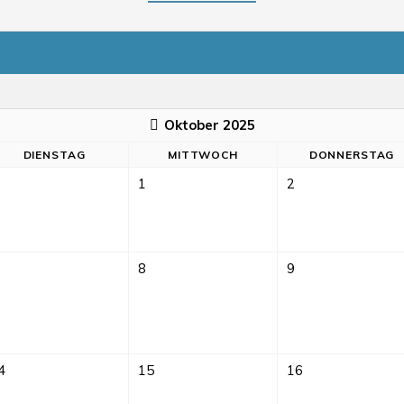
Oktober 2025
DI
ENSTAG
MI
TTWOCH
DO
NNERSTAG
1
2
8
9
4
15
16