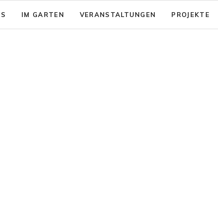
NS
IM GARTEN
VERANSTALTUNGEN
PROJEKTE
sion: Das gute Leben für Alle
Garten - Café
& Aktionsfelder
Code of Conduct
nsicherung
rein zusammenwachsen e.V.
Barrierearmut
nungen