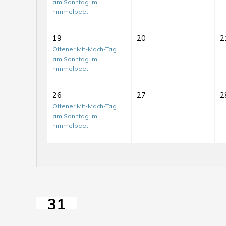
am Sonntag im
himmelbeet
19
20
2
Offener Mit-Mach-Tag
am Sonntag im
himmelbeet
26
27
2
Mit-
Offener Mit-Mach-Tag
am Sonntag im
Mach-
himmelbeet
Tag
auf
dem
MitMachTag
ElisaBeet
mit
31
GartenSprechstunde
JUL
im
2026