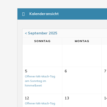
Kalenderansicht
< September 2025
SO
NNTAG
MO
NTAG
5
6
7
Offener Mit-Mach-Tag
am Sonntag im
himmelbeet
12
13
1
Offener Mit-Mach-Tag