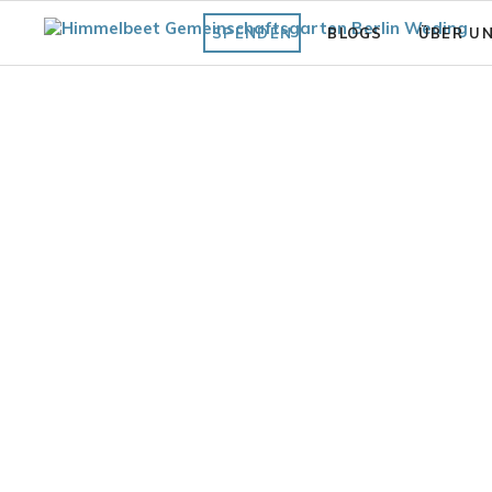
SPENDEN
BLOGS
ÜBER U
Fläche
Unsere Vi
Was bisher geschah
Struktur 
Praxiswissen Fläche
Förderve
Garten
Auszeich
Fair.Wurzelt Wissen
garten Gartenblick 2023