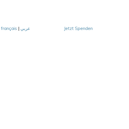
|
français
|
عربي
Jetzt Spenden