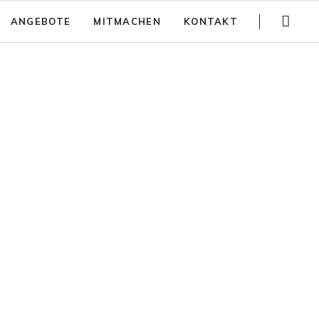
Navigation
ANGEBOTE
MITMACHEN
KONTAKT
überspringen
Gartenführungen
Spenden
Trainings
Jobs
Teambuilding
Anfahrt
Kinder Aktivitäten
Häufig gestellte Fragen
Workshops
Newsletter
Partizipativer Gartenbau und Beratung
Jurte mieten