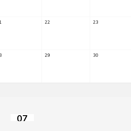
1
22
23
8
29
30
Sprach-
Café
im
himmelbeet
Sprach-
07
Café
AUG
im
2026