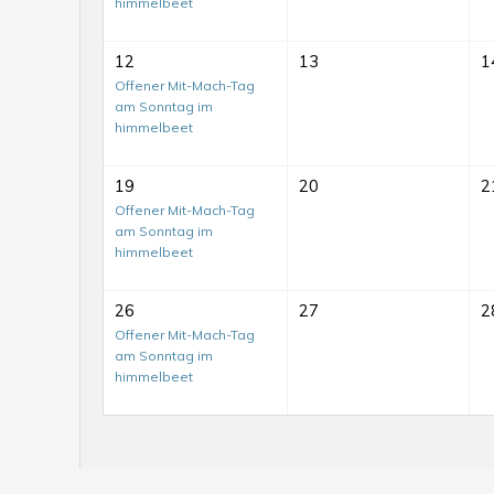
himmelbeet
12
13
1
Offener Mit-Mach-Tag
am Sonntag im
himmelbeet
19
20
2
Offener Mit-Mach-Tag
am Sonntag im
himmelbeet
26
27
2
Mit-
Offener Mit-Mach-Tag
am Sonntag im
Mach-
himmelbeet
Tag
auf
dem
MitMachTag