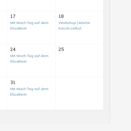
17
18
Mit-Mach-Tag auf dem
Workshop | Mache
ElisaBeet
Kimchi selbst
24
25
Mit-Mach-Tag auf dem
ElisaBeet
31
Mit-
Mit-Mach-Tag auf dem
ElisaBeet
Mach-
Tag
auf
Mit-
dem
Mach-