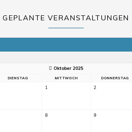
GEPLANTE VERANSTALTUNGEN
Oktober 2025
DI
ENSTAG
MI
TTWOCH
DO
NNERSTAG
1
2
8
9