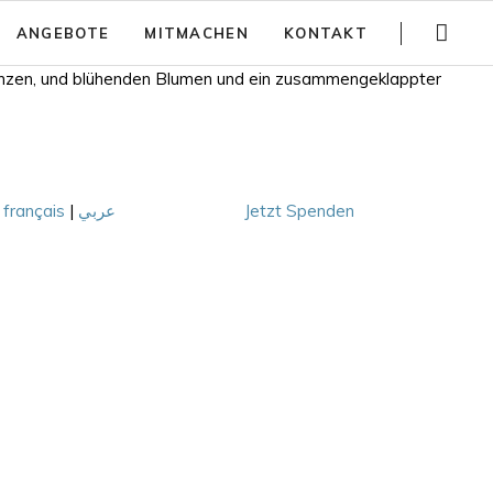
Navigation
ANGEBOTE
MITMACHEN
KONTAKT
überspringen
Gartenführungen
Spenden
Trainings
Jobs
Teambuilding
Anfahrt
|
français
|
عربي
Jetzt Spenden
Kinder Aktivitäten
Häufig gestellte Fragen
Workshops
Newsletter
Partizipativer Gartenbau und Beratung
Jurte mieten