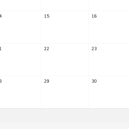
4
15
16
1
22
23
8
29
30
Sprach-
Café
im