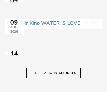
09
AUG
2026
11:00–18:00
09
Open Air Kino WATER IS LOVE
Sprach-
AUG
Café
2026
21:15
im
himmelbeet
14
AUG
2026
14:30–17:00
ALLE VERANSTALTUNGEN