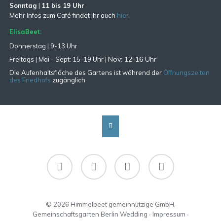
Sonntag
|
11 bis 19 Uhr
Mehr Infos zum Café findet ihr auch
hier.
ElisaBeet:
Donnerstag | 9-13 Uhr
Nov: 12-16 Uhr
Freitags |
Mai - Sept:
15-19 Uhr |
Die Aufenhaltsfläche des Gartens ist während der
Öffnungszeiten
des Friedhofs
zugänglich.
Facebook
Instagram
RSS
Newsletter-
Abo
© 2026 Himmelbeet gemeinnützige GmbH,
Gemeinschaftsgarten Berlin Wedding ∙
Impressum
∙