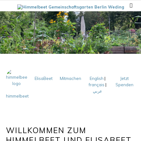
ElisaBeet
Mitmachen
English
|
Jetzt
français
|
Spenden
عربي
himmelbeet
WILLKOMMEN ZUM
HIMMELBEET UND ELISABEET