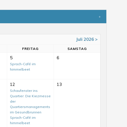
Juli 2026 >
FR
EITAG
SA
MSTAG
5
6
Sprach-Café im
himmelbeet
12
13
Schaufenster ins
Quartier: Die Kiezmesse
der
Quartiersmanagements
im Gesundbrunnen
Sprach-Café im
himmelbeet