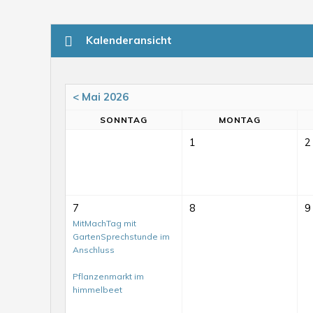
Kalenderansicht
< Mai 2026
SO
NNTAG
MO
NTAG
1
2
7
8
9
MitMachTag mit
GartenSprechstunde im
Anschluss
Pflanzenmarkt im
himmelbeet