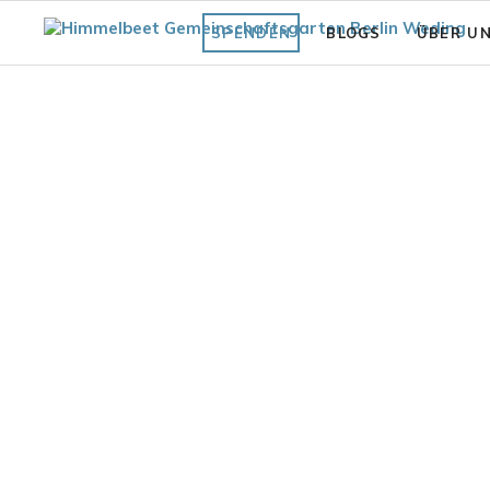
SPENDEN
BLOGS
ÜBER U
Fläche
Unsere Vi
Was bisher geschah
Struktur 
Praxiswissen Fläche
Förderve
Garten
Auszeich
Fair.Wurzelt Wissen
tsgarten Gartenblick 2023