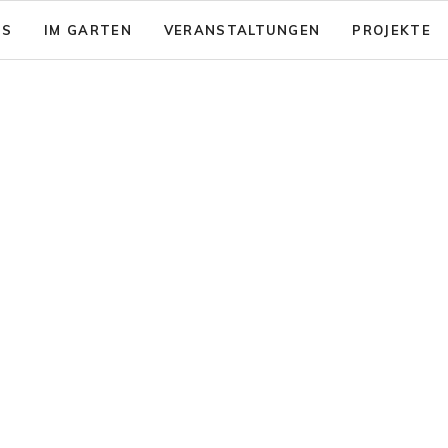
NS
IM GARTEN
VERANSTALTUNGEN
PROJEKTE
sion: Das gute Leben für Alle
Garten - Café
& Aktionsfelder
Code of Conduct
nsicherung
rein zusammenwachsen e.V.
Barrierearmut
nungen