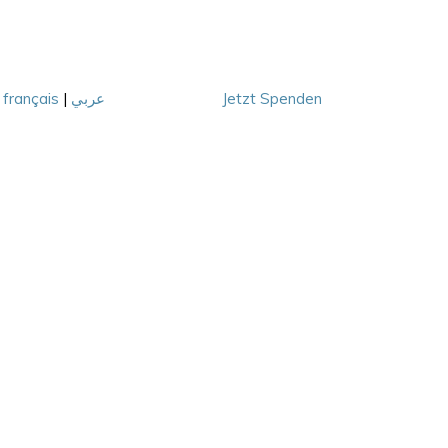
|
français
|
عربي
Jetzt Spenden