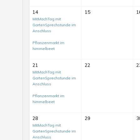
14
15
1
MitMachTag mit
GartenSprechstunde im
Anschluss
Pflanzenmarkt im
himmelbeet
21
22
2
MitMachTag mit
GartenSprechstunde im
Anschluss
Pflanzenmarkt im
himmelbeet
28
29
3
MitMachTag mit
GartenSprechstunde im
Anschluss