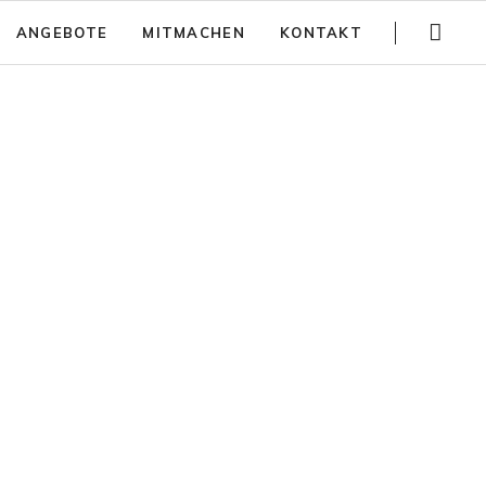
Navigation
ANGEBOTE
MITMACHEN
KONTAKT
überspringen
Gartenführungen
Spenden
Trainings
Jobs
Teambuilding
Anfahrt
Kinder Aktivitäten
Häufig gestellte Fragen
Workshops
Newsletter
Partizipativer Gartenbau und Beratung
Jurte mieten