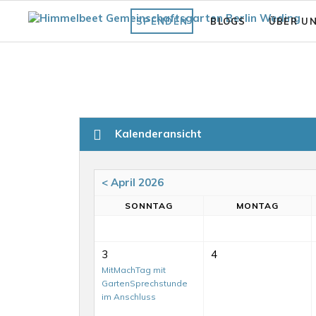
SPENDEN
BLOGS
ÜBER U
Fläche
Unsere Vi
Was bisher geschah
Struktur 
Praxiswissen Fläche
Förderve
Kalenderansicht
Garten
Auszeich
Fair.Wurzelt Wissen
< April 2026
SO
NNTAG
MO
NTAG
3
4
MitMachTag mit
GartenSprechstunde
im Anschluss