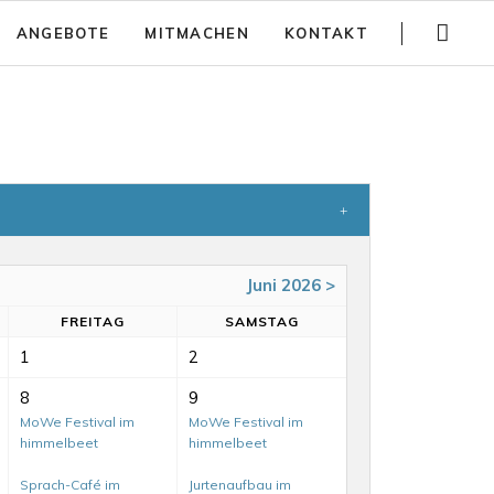
Navigation
ANGEBOTE
MITMACHEN
KONTAKT
überspringen
Gartenführungen
Spenden
Trainings
Jobs
Teambuilding
Anfahrt
Kinder Aktivitäten
Häufig gestellte Fragen
Workshops
Newsletter
Juni 2026 >
Partizipativer Gartenbau und Beratung
FR
EITAG
SA
MSTAG
Jurte mieten
1
2
8
9
MoWe Festival im
MoWe Festival im
himmelbeet
himmelbeet
Sprach-Café im
Jurtenaufbau im