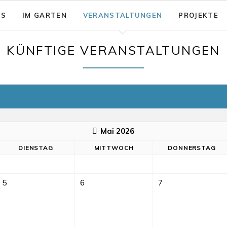
NS
IM GARTEN
VERANSTALTUNGEN
PROJEKTE
sion: Das gute Leben für Alle
Garten - Café
KÜNFTIGE VERANSTALTUNGEN
& Aktionsfelder
Code of Conduct
nsicherung
rein zusammenwachsen e.V.
Barrierearmut
nungen
Mai 2026
DI
ENSTAG
MI
TTWOCH
DO
NNERSTAG
5
6
7