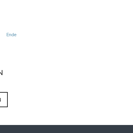
OKT
2026
Ende
N
N