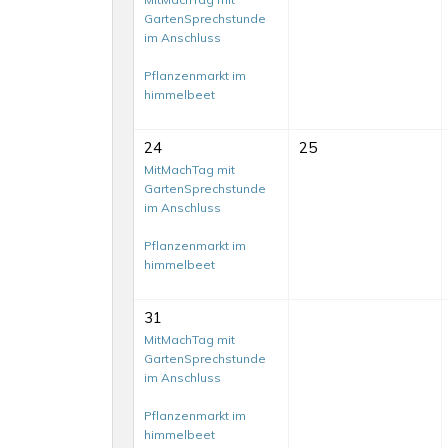
GartenSprechstunde
im Anschluss
Pflanzenmarkt im
himmelbeet
24
25
MitMachTag mit
GartenSprechstunde
im Anschluss
Pflanzenmarkt im
himmelbeet
31
MitMachTag mit
GartenSprechstunde
im Anschluss
MitMachTag
Pflanzenmarkt im
mit
himmelbeet