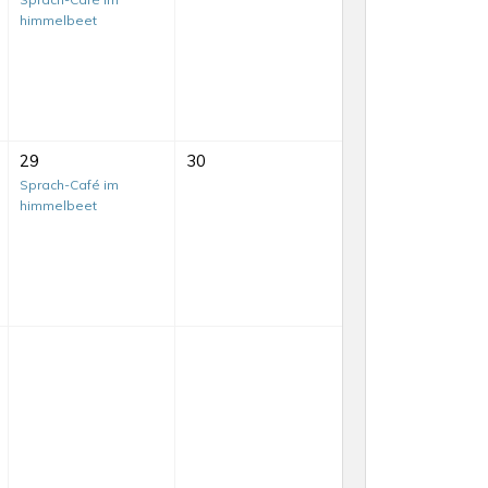
himmelbeet
29
30
Sprach-Café im
himmelbeet
Mit-
Mach-
Tag