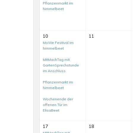
Pflanzenmarkt im
himmelbeet
10
11
MoWe Festival im
himmelbeet
MitMachTag mit
GartenSprechstunde
im Anschluss
Pflanzenmarkt im
himmelbeet
Wochenende der
offenen Tür im
ElisaBeet
17
18
MitMachTag mit