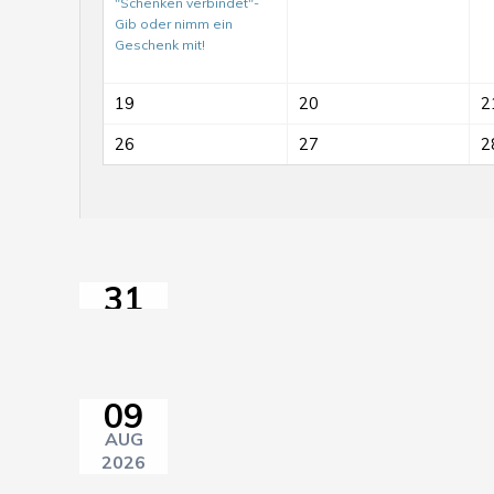
"Schenken verbindet"-
Gib oder nimm ein
Geschenk mit!
Mit-
19
20
2
Mach-
Tag
26
27
2
auf
dem
MitMachTag
ElisaBeet
mit
31
GartenSprechstunde
JUL
im
2026
Anschluss
09
AUG
2026
11:00–18:00