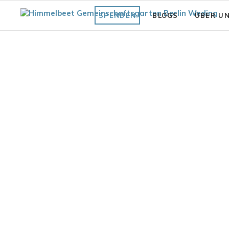
SPENDEN
BLOGS
ÜBER U
Fläche
Unsere Vi
Was bisher geschah
Struktur 
Praxiswissen Fläche
Förderve
Garten
Auszeich
Fair.Wurzelt Wissen
en Gartenblick 2023