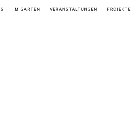
NS
IM GARTEN
VERANSTALTUNGEN
PROJEKTE
sion: Das gute Leben für Alle
Garten - Café
& Aktionsfelder
Code of Conduct
nsicherung
rein zusammenwachsen e.V.
Barrierearmut
nungen