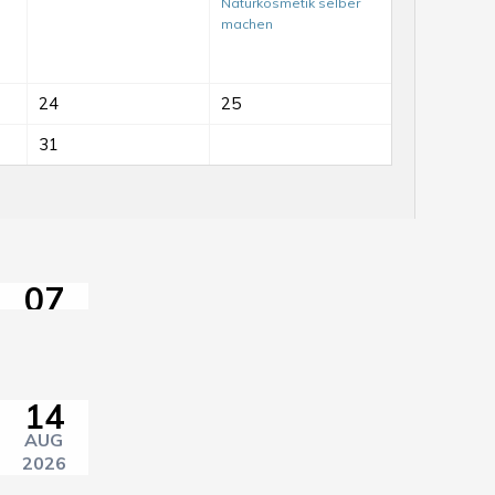
Naturkosmetik selber
machen
Mit-
24
25
Mach-
Tag
31
auf
dem
ElisaBeet
Sprach-
07
Café
AUG
im
2026
himmelbeet
14
AUG
2026
14:30–17:00