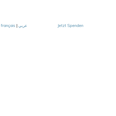
|
français
|
عربي
Jetzt Spenden