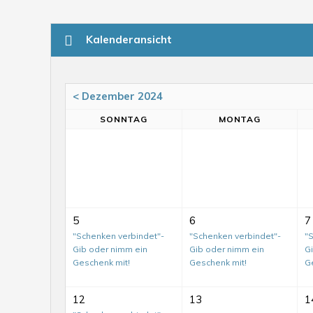
Kalenderansicht
< Dezember 2024
SO
NNTAG
MO
NTAG
5
6
7
"Schenken verbindet"-
"Schenken verbindet"-
"
Gib oder nimm ein
Gib oder nimm ein
G
Geschenk mit!
Geschenk mit!
G
12
13
1