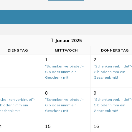
Januar 2025
DI
ENSTAG
MI
TTWOCH
DO
NNERSTAG
1
2
"Schenken verbindet"-
"Schenken verbindet"
Gib oder nimm ein
Gib oder nimm ein
Geschenk mit!
Geschenk mit!
8
9
Schenken verbindet"-
"Schenken verbindet"-
"Schenken verbindet"
ib oder nimm ein
Gib oder nimm ein
Gib oder nimm ein
eschenk mit!
Geschenk mit!
Geschenk mit!
4
15
16