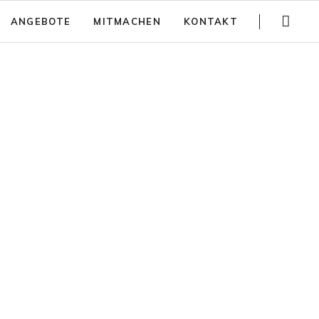
Navigation
ANGEBOTE
MITMACHEN
KONTAKT
überspringen
Gartenführungen
Spenden
Trainings
Jobs
Teambuilding
Anfahrt
Kinder Aktivitäten
Häufig gestellte Fragen
Workshops
Newsletter
Partizipativer Gartenbau und Beratung
Jurte mieten