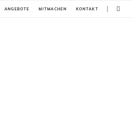
Navigation
ANGEBOTE
MITMACHEN
KONTAKT
überspringen
Gartenführungen
Spenden
Trainings
Jobs
Teambuilding
Anfahrt
Kinder Aktivitäten
Häufig gestellte Fragen
Workshops
Newsletter
Partizipativer Gartenbau und Beratung
Jurte mieten