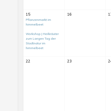
15
16
1
Pflanzenmarkt im
himmelbeet
Workshop | Heilkräuter
zum Langen Tag der
Stadtnatur im
himmelbeet
22
23
2
Mit-