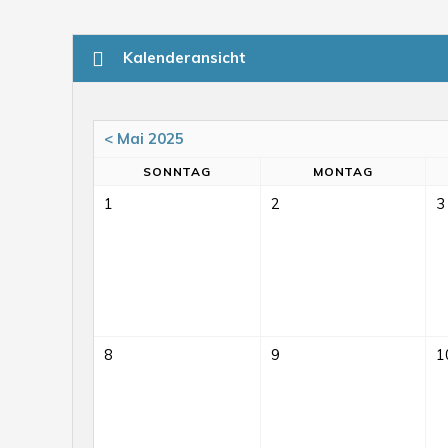
Kalenderansicht
< Mai 2025
SO
NNTAG
MO
NTAG
1
2
3
8
9
1