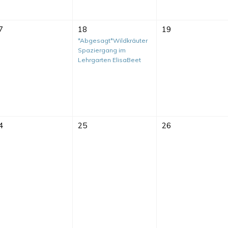
7
18
19
*Abgesagt*Wildkräuter
Spaziergang im
Lehrgarten ElisaBeet
4
25
26