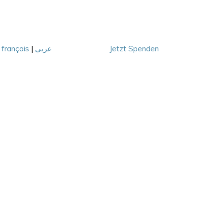
|
français
|
عربي
Jetzt Spenden