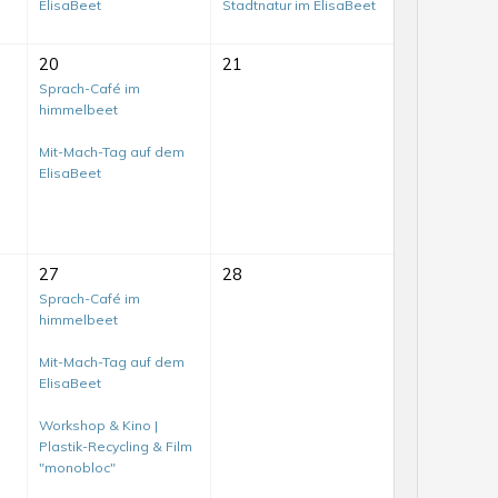
ElisaBeet
Stadtnatur im ElisaBeet
20
21
Sprach-Café im
himmelbeet
Mit-Mach-Tag auf dem
ElisaBeet
27
28
Sprach-Café im
himmelbeet
Mit-Mach-Tag auf dem
ElisaBeet
Workshop & Kino |
Plastik-Recycling & Film
Mit-
"monobloc"