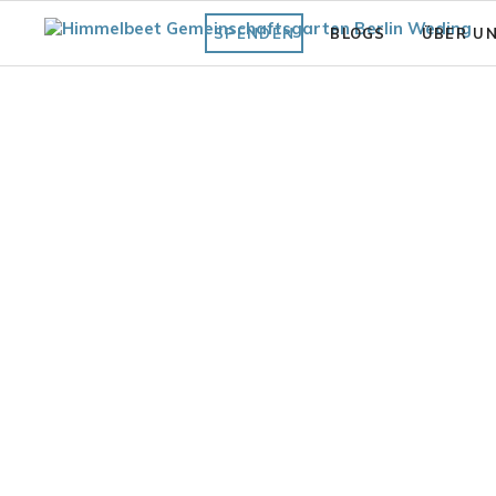
SPENDEN
BLOGS
ÜBER U
Fläche
Unsere Vi
Was bisher geschah
Struktur 
Praxiswissen Fläche
Förderve
Garten
Auszeich
Fair.Wurzelt Wissen
en Gartenblick 2023