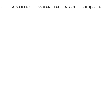
NS
IM GARTEN
VERANSTALTUNGEN
PROJEKTE
sion: Das gute Leben für Alle
Garten - Café
& Aktionsfelder
Code of Conduct
nsicherung
rein zusammenwachsen e.V.
Barrierearmut
nungen