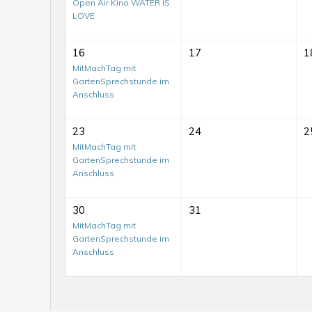
Open Air Kino WATER IS
LOVE
16
17
1
MitMachTag mit
GartenSprechstunde im
Anschluss
23
24
2
MitMachTag mit
GartenSprechstunde im
Anschluss
30
31
Mit-
MitMachTag mit
GartenSprechstunde im
Mach-
Anschluss
Tag
auf
dem