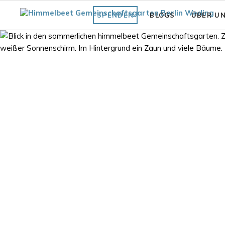
SPENDEN
BLOGS
ÜBER U
Fläche
Unsere Vi
Was bisher geschah
Struktur 
Praxiswissen Fläche
Förderve
Garten
Auszeich
Fair.Wurzelt Wissen
 Gartenblick 2023