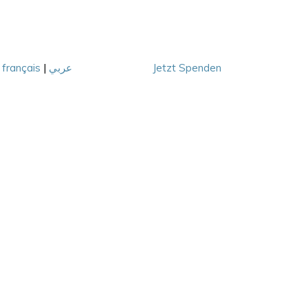
|
français
|
عربي
Jetzt Spenden