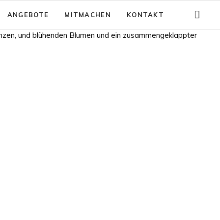
Navigation
ANGEBOTE
MITMACHEN
KONTAKT
überspringen
Gartenführungen
Spenden
Trainings
Jobs
Teambuilding
Anfahrt
Kinder Aktivitäten
Häufig gestellte Fragen
Workshops
Newsletter
Partizipativer Gartenbau und Beratung
Jurte mieten