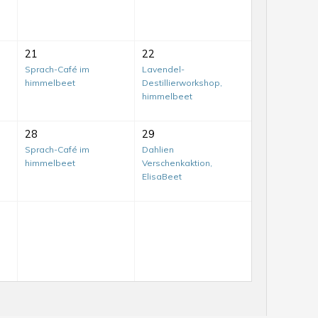
21
22
Sprach-Café im
Lavendel-
himmelbeet
Destillierworkshop,
himmelbeet
28
29
Sprach-Café im
Dahlien
himmelbeet
Verschenkaktion,
ElisaBeet
Mit-
Mach-
Tag
auf
dem