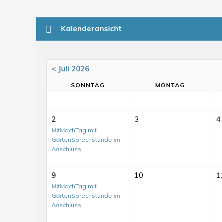
Kalenderansicht
< Juli 2026
SO
NNTAG
MO
NTAG
2
3
4
MitMachTag mit
GartenSprechstunde im
Anschluss
9
10
1
MitMachTag mit
GartenSprechstunde im
Anschluss