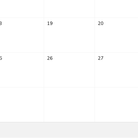
8
19
20
5
26
27
Sprach-
Café
im