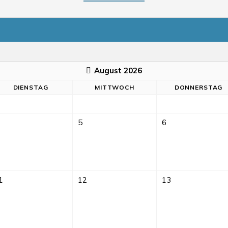
August 2026
DI
ENSTAG
MI
TTWOCH
DO
NNERSTAG
5
6
1
12
13