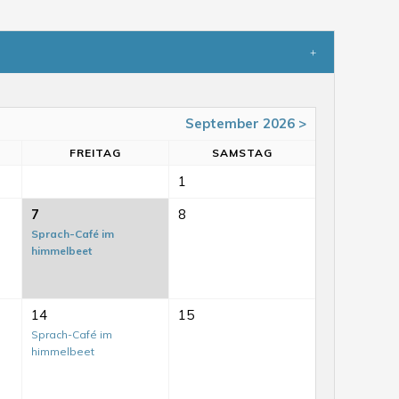
September 2026 >
FR
EITAG
SA
MSTAG
1
7
8
Sprach-Café im
himmelbeet
14
15
Sprach-Café im
himmelbeet