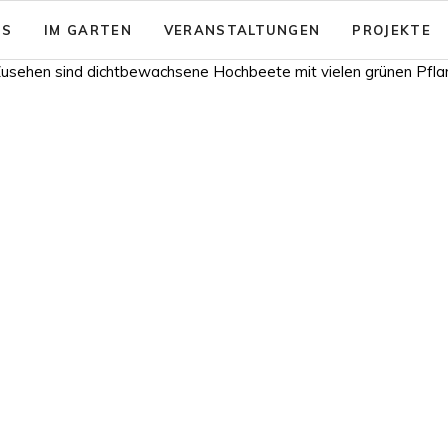
NS
IM GARTEN
VERANSTALTUNGEN
PROJEKTE
sion: Das gute Leben für Alle
Garten - Café
& Aktionsfelder
Code of Conduct
nsicherung
rein zusammenwachsen e.V.
Barrierearmut
nungen