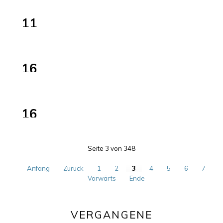
Anschluss
Sprach-
11
Café
Mit-
OKT
im
Mach-
2026
himmelbeet
11:00–18:00
Tag
16
auf
OKT
dem
2026
ElisaBeet
14:30–17:00
16
OKT
2026
Seite 3 von 348
Anfang
Zurück
1
2
3
4
5
6
7
Vorwärts
Ende
VERGANGENE