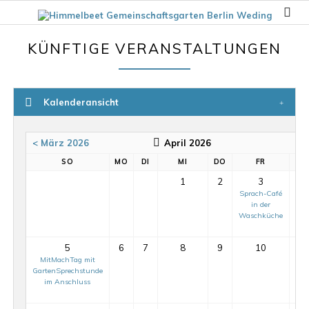
KÜNFTIGE VERANSTALTUNGEN
Kalenderansicht
< März 2026
April 2026
Ma
SO
MO
DI
MI
DO
FR
1
2
3
Sprach-Café
in der
Waschküche
5
6
7
8
9
10
MitMachTag mit
GartenSprechstunde
im Anschluss