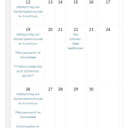
12
13
14
15
16
17
MitMachTag mit
Pfl
GartenSprechstunde
im
im Anschluss
19
20
21
22
23
24
MitMachTag mit
Tee-
GartenSprechstunde
Kräuter-
im Anschluss
Beet
bepflanzen
Pflanzenmarkt im
himmelbeet
***VERSCHIEBUNG
AUF SONNTAG
26.04***
26
27
28
29
30
MitMachTag mit
GartenSprechstunde
im Anschluss
Pflanzenmarkt im
himmelbeet
MitMachTag
Frühlingsfest im