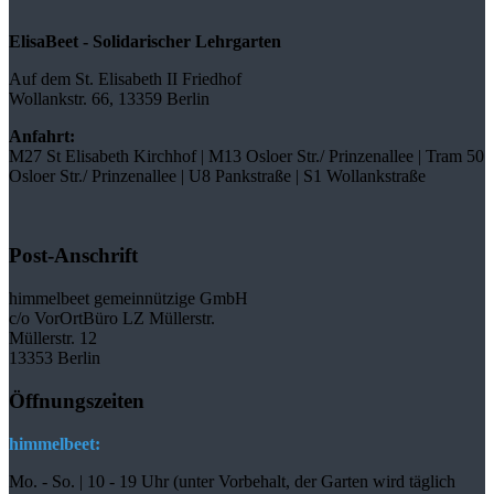
ElisaBeet - Solidarischer Lehrgarten
Auf dem St. Elisabeth II Friedhof
Wollankstr. 66, 13359 Berlin
Anfahrt:
M27 St Elisabeth Kirchhof | M13 Osloer Str./ Prinzenallee | Tram 50
Osloer Str./ Prinzenallee | U8 Pankstraße | S1 Wollankstraße
Post-Anschrift
himmelbeet gemeinnützige GmbH
c/o VorOrtBüro LZ Müllerstr.
Müllerstr. 12
13353 Berlin
Öffnungszeiten
himmelbeet:
Mo. - So. | 10 - 19 Uhr (unter Vorbehalt, der Garten wird täglich