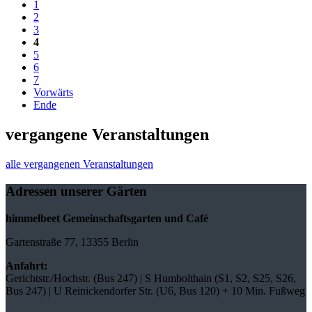
1
2
3
4
5
6
7
Vorwärts
Ende
vergangene Veranstaltungen
alle vergangenen Veranstaltungen
Adressen unserer Gärten
himmelbeet Gemeinschaftsgarten und Café
Gartenstraße 77, 13355 Berlin
Anfahrt:
Gerichtstr./Hochstr. (Bus 247) | S Humbolthain (S1, S2, S25, S26,
Bus 247) | U Reinickendorfer Str. (U6, Bus 120) + 10 Min. Fußweg