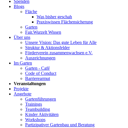
Spenden
Blogs
Fläche
Was bisher geschah
Praxiswissen Flächensicherung
Garten
Fair.Wurzelt Wissen
Über uns
Unsere Vision: Das gute Leben für Alle
Struktur & Aktionsfelder
Förderverein zusammenwachsen e.V.
Auszeichnungen
Im Garten
Garten - Café
Code of Conduct
Barrierearmut
Veranstaltungen
Projekte
Angebote
Gartenführungen
Trainings
Teambuilding
Kinder Aktivitäten
Workshops
Partizipativer Gartenbau und Beratung