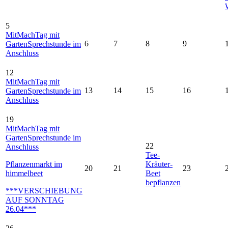
5
MitMachTag mit
6
7
8
9
GartenSprechstunde im
Anschluss
12
MitMachTag mit
13
14
15
16
GartenSprechstunde im
Anschluss
19
MitMachTag mit
GartenSprechstunde im
22
Anschluss
Tee-
Pflanzenmarkt im
Kräuter-
20
21
23
himmelbeet
Beet
bepflanzen
***VERSCHIEBUNG
AUF SONNTAG
26.04***