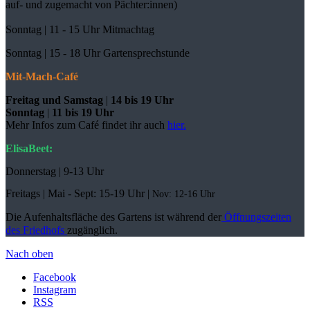
auf- und zugemacht
von Pächter:innen)
Sonntag | 11 - 15 Uhr Mitmachtag
Sonntag |
15 - 18 Uhr Gartensprechstunde
Mit-Mach-Café
Freitag und Samstag
|
14 bis 19 Uhr
Sonntag
|
11 bis 19 Uhr
Mehr Infos zum Café findet ihr auch
hier.
ElisaBeet:
Donnerstag | 9-13 Uhr
Freitags |
Mai - Sept:
15-19 Uhr |
Nov: 12-16 Uhr
Die Aufenhaltsfläche des Gartens ist während der
Öffnungszeiten
des Friedhofs
zugänglich.
Nach oben
Facebook
Instagram
RSS