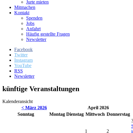
Jurte mieten
Mitmachen
Kontakt
Spenden
Jobs
Anfahrt
Häufig gestellte Fragen
Newsletter
Facebook
Twitter
Instagram
YouTube
RSS
Newsletter
künftige Veranstaltungen
Kalenderansicht
< März 2026
April 2026
So
nntag
Mo
ntag
Di
enstag
Mi
ttwoch
Do
nnerstag
1
2
i