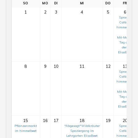
SO
MO
DI
MI
DO
FR
1
2
3
4
5
6
Sprach-
Café im
himmelbeet
Mit-Mach-
Tag auf
dem
ElisaBeet
8
9
10
11
12
13
Sprach-
Café im
himmelbeet
Mit-Mach-
Tag auf
dem
ElisaBeet
15
16
17
18
19
20
Pflanzenmarkt
*Abgesagt*Wildkräuter
Sprach-
im himmelbeet
Spaziergang im
Café im
Lehrgarten ElisaBeet
himmelbeet