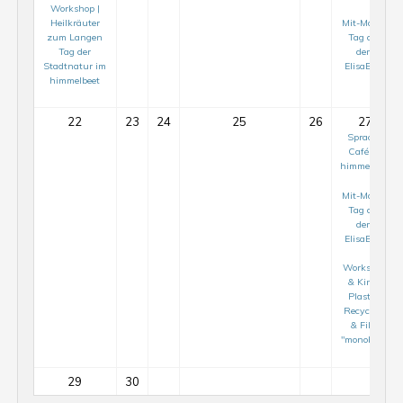
Workshop |
Heilkräuter
Mit-Mach-
zum Langen
Tag auf
Tag der
dem
Stadtnatur im
ElisaBeet
himmelbeet
22
23
24
25
26
27
Sprach-
Café im
himmelbeet
Mit-Mach-
Tag auf
dem
ElisaBeet
Workshop
& Kino |
Plastik-
Recycling
& Film
Mit-
"monobloc"
Mach-
Tag
29
30