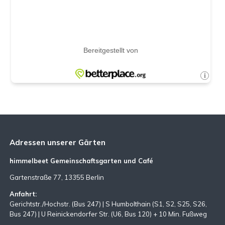
Adressen unserer Gärten
himmelbeet Gemeinschaftsgarten und Café
Gartenstraße 77, 13355 Berlin
Anfahrt:
Gerichtstr./Hochstr. (Bus 247) | S Humbolthain (S1, S2, S25, S26,
Bus 247) | U Reinickendorfer Str. (U6, Bus 120) + 10 Min. Fußweg