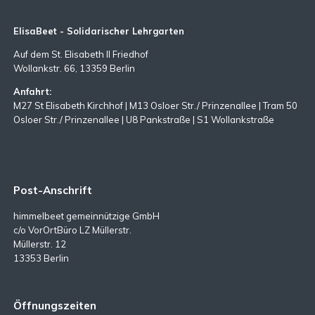
ElisaBeet - Solidarischer Lehrgarten
Auf dem St. Elisabeth II Friedhof
Wollankstr. 66, 13359 Berlin
Anfahrt:
M27 St Elisabeth Kirchhof | M13 Osloer Str./ Prinzenallee | Tram 50
Osloer Str./ Prinzenallee | U8 Pankstraße | S1 Wollankstraße
Post-Anschrift
himmelbeet gemeinnützige GmbH
c/o VorOrtBüro LZ Müllerstr.
Müllerstr. 12
13353 Berlin
Öffnungszeiten