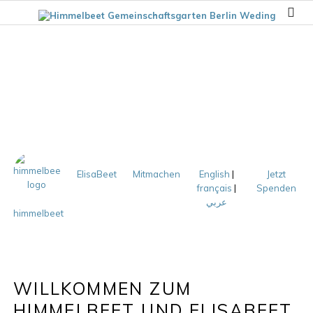
ElisaBeet
Mitmachen
English
|
Jetzt
français
|
Spenden
عربي
himmelbeet
WILLKOMMEN ZUM
HIMMELBEET UND ELISABEET