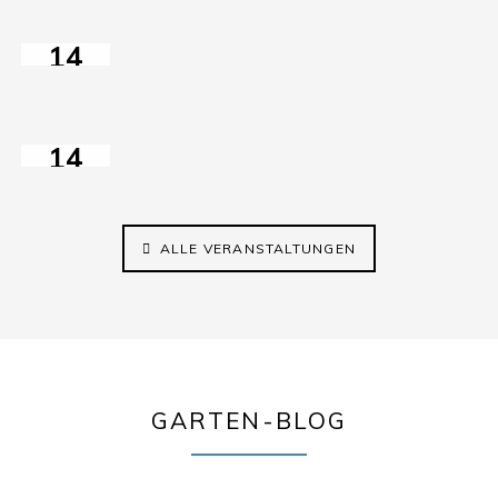
himmelbeet
Tag
14
auf
AUG
dem
2026
ElisaBeet
14:30–17:00
14
AUG
2026
ALLE VERANSTALTUNGEN
GARTEN-BLOG