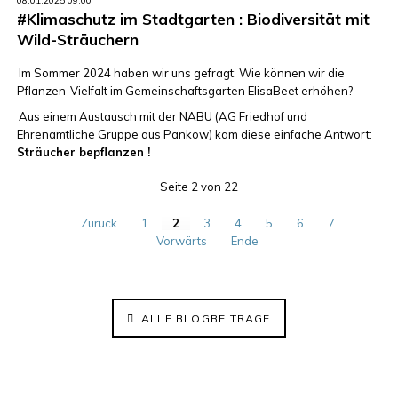
08.01.2025 09:00
#Klimaschutz im Stadtgarten : Biodiversität mit
Wild-Sträuchern
Im Sommer 2024 haben wir uns gefragt: Wie können wir die
Pflanzen-Vielfalt im Gemeinschaftsgarten ElisaBeet erhöhen?
Aus einem Austausch mit der NABU (AG Friedhof und
Ehrenamtliche Gruppe aus Pankow) kam diese einfache Antwort:
Sträucher bepflanzen !
Seite 2 von 22
Zurück
1
2
3
4
5
6
7
Vorwärts
Ende
ALLE BLOGBEITRÄGE