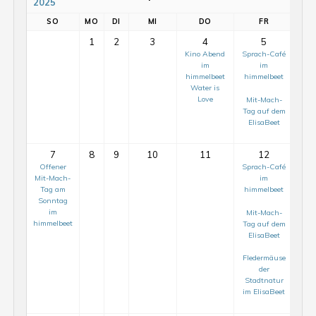
2025
SO
MO
DI
MI
DO
FR
1
2
3
4
5
Kino Abend
Sprach-Café
im
im
K
himmelbeet
himmelbeet
Water is
Love
Mit-Mach-
Tag auf dem
E
ElisaBeet
7
8
9
10
11
12
Offener
Sprach-Café
Mit-Mach-
im
Wil
Tag am
himmelbeet
Di
Sonntag
im
Mit-Mach-
himmelbeet
Tag auf dem
ElisaBeet
Fledermäuse
der
Stadtnatur
im ElisaBeet