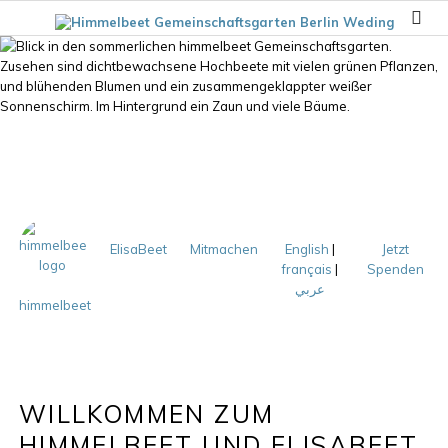
ElisaBeet
Mitmachen
English
|
Jetzt
français
|
Spenden
عربي
himmelbeet
WILLKOMMEN ZUM
HIMMELBEET UND ELISABEET