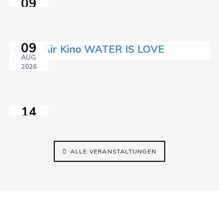
09
AUG
2026
11:00–18:00
09
Open Air Kino WATER IS LOVE
Sprach-
AUG
Café
2026
21:15
im
himmelbeet
14
AUG
2026
14:30–17:00
ALLE VERANSTALTUNGEN