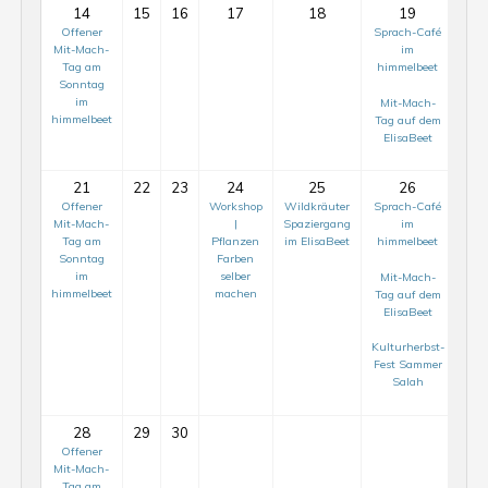
14
15
16
17
18
19
Offener
Sprach-Café
Mit-Mach-
im
Tag am
himmelbeet
Sonntag
im
Mit-Mach-
himmelbeet
Tag auf dem
ElisaBeet
21
22
23
24
25
26
Offener
Workshop
Wildkräuter
Sprach-Café
Wo
Mit-Mach-
|
Spaziergang
im
Tag am
Pflanzen
im ElisaBeet
himmelbeet
Sonntag
Farben
im
selber
Mit-Mach-
himmelbeet
machen
Tag auf dem
ElisaBeet
Kulturherbst-
Fest Sammer
Salah
28
29
30
Offener
Mit-Mach-
Tag am