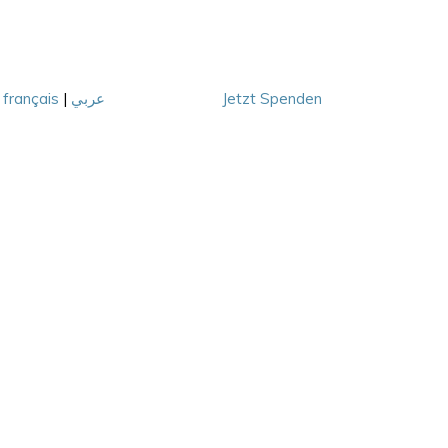
|
français
|
عربي
Jetzt Spenden