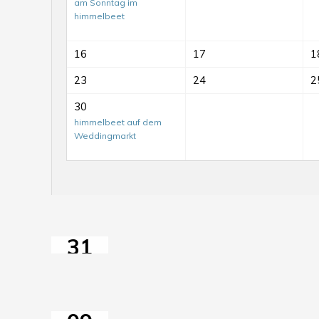
am Sonntag im
himmelbeet
16
17
1
23
24
2
Mit-
30
himmelbeet auf dem
Mach-
Weddingmarkt
Tag
auf
dem
MitMachTag
ElisaBeet
mit
31
GartenSprechstunde
JUL
im
2026
Anschluss