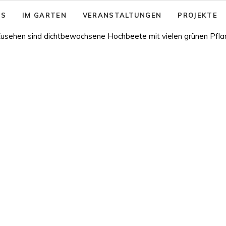
NS
IM GARTEN
VERANSTALTUNGEN
PROJEKTE
sion: Das gute Leben für Alle
Garten - Café
& Aktionsfelder
Code of Conduct
nsicherung
rein zusammenwachsen e.V.
Barrierearmut
nungen