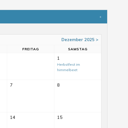
Dezember 2025 >
FR
EITAG
SA
MSTAG
1
Herbstfest im
himmelbeet
7
8
14
15