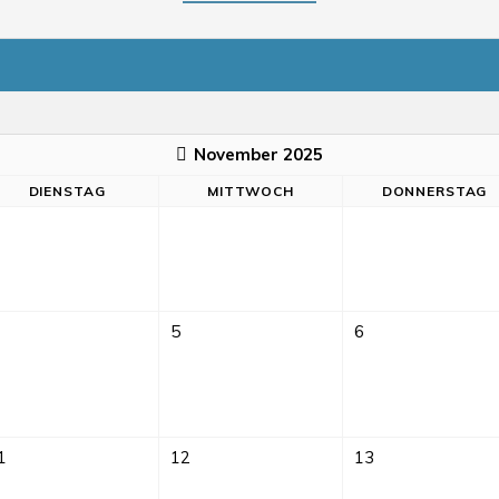
November 2025
DI
ENSTAG
MI
TTWOCH
DO
NNERSTAG
5
6
1
12
13