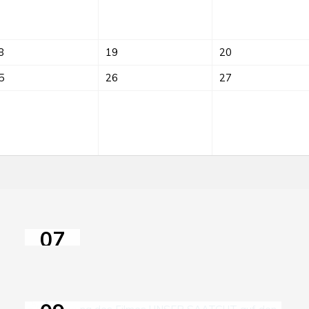
8
19
20
5
26
27
Sprach-
Café
im
himmelbeet
07
AUG
2026
14:30–17:00
Open Air Kino WATER IS