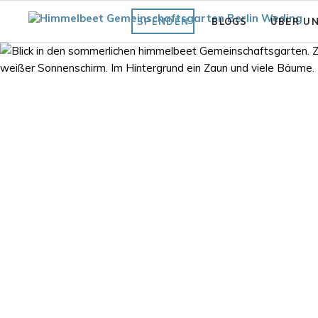
SPENDEN
BLOGS
ÜBER U
Fläche
Unsere Vi
Was bisher geschah
Struktur 
Praxiswissen Fläche
Förderve
Garten
Auszeich
Fair.Wurzelt Wissen
 Gartenblick 2023