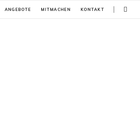
Navigation
ANGEBOTE
MITMACHEN
KONTAKT
überspringen
Gartenführungen
Spenden
Trainings
Jobs
Teambuilding
Anfahrt
Kinder Aktivitäten
Häufig gestellte Fragen
Workshops
Newsletter
Partizipativer Gartenbau und Beratung
Jurte mieten