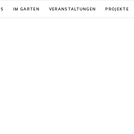
NS
IM GARTEN
VERANSTALTUNGEN
PROJEKTE
sion: Das gute Leben für Alle
Garten - Café
& Aktionsfelder
Code of Conduct
nsicherung
rein zusammenwachsen e.V.
Barrierearmut
nungen