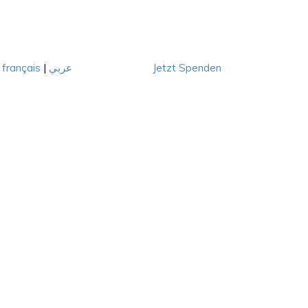
|
français
|
عربي
Jetzt Spenden