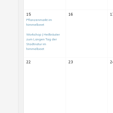
15
16
1
Pflanzenmarkt im
himmelbeet
Workshop | Heilkräuter
zum Langen Tag der
Stadtnatur im
himmelbeet
22
23
2
Mit-