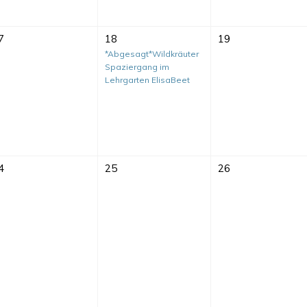
7
18
19
*Abgesagt*Wildkräuter
Spaziergang im
Lehrgarten ElisaBeet
4
25
26