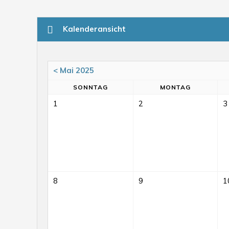
Kalenderansicht
< Mai 2025
SO
NNTAG
MO
NTAG
1
2
3
8
9
1