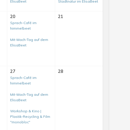
ElisaBeet
Stadtnatur im ElisaBeet
20
21
Sprach-Café im
himmelbeet
Mit-Mach-Tag auf dem
ElisaBeet
27
28
Sprach-Café im
himmelbeet
Mit-Mach-Tag auf dem
ElisaBeet
Workshop & Kino |
Plastik-Recycling & Film
Mit-
"monobloc"