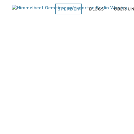
SPENDEN
BLOGS
ÜBER U
Fläche
Unsere Vi
Was bisher geschah
Struktur 
Praxiswissen Fläche
Förderve
Garten
Auszeich
Fair.Wurzelt Wissen
rten Gartenblick 2023