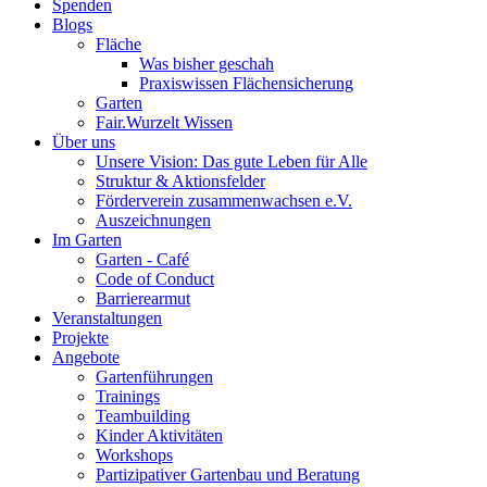
Spenden
Blogs
Fläche
Was bisher geschah
Praxiswissen Flächensicherung
Garten
Fair.Wurzelt Wissen
Über uns
Unsere Vision: Das gute Leben für Alle
Struktur & Aktionsfelder
Förderverein zusammenwachsen e.V.
Auszeichnungen
Im Garten
Garten - Café
Code of Conduct
Barrierearmut
Veranstaltungen
Projekte
Angebote
Gartenführungen
Trainings
Teambuilding
Kinder Aktivitäten
Workshops
Partizipativer Gartenbau und Beratung