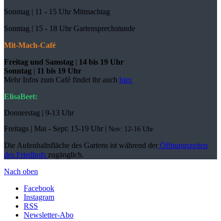
Sonntag | 11 - 15 Uhr Mitmachtag
Sonntag |
15 - 18 Uhr Gartensprechstunde
Mit-Mach-Café
Freitag und Samstag
|
14 bis 19 Uhr
Sonntag
|
11 bis 19 Uhr
Mehr Infos zum Café findet ihr auch
hier.
ElisaBeet:
Donnerstag | 9-13 Uhr
Freitags |
Mai - Sept:
15-19 Uhr |
Nov: 12-16 Uhr
Die Aufenhaltsfläche des Gartens ist während der
Öffnungszeiten
des Friedhofs
zugänglich.
Nach oben
Facebook
Instagram
RSS
Newsletter-Abo