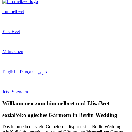
himmelbeet
ElisaBeet
Mitmachen
English
|
français
|
عربي
Jetzt Spenden
Willkommen zum himmelbeet und ElisaBeet
sozial/ökologisches Gärtnern in Berlin-Wedding
Das himmelbeet ist ein Gemeinschaftsprojekt in Berlin Wedding.
Als Kollektiv gestalten wir zwei Gärten: den
himmelbeet
Garten