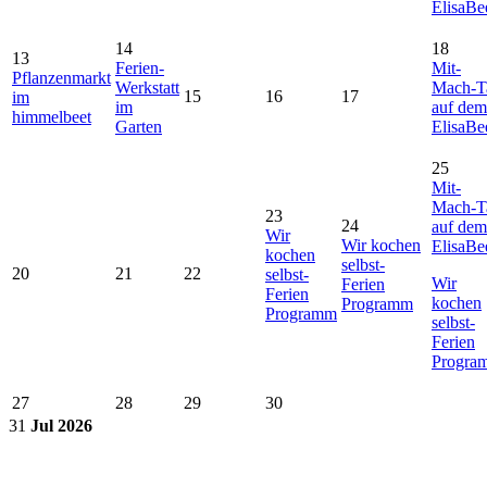
ElisaBe
14
18
13
Ferien-
Mit-
Pflanzenmarkt
Werkstatt
Mach-T
15
16
17
im
im
auf dem
himmelbeet
Garten
ElisaBe
25
Mit-
Mach-T
23
24
auf dem
Wir
Wir kochen
ElisaBe
kochen
selbst-
20
21
22
selbst-
Wir
Ferien
Ferien
kochen
Programm
Programm
selbst-
Ferien
Progra
27
28
29
30
31
Jul
2026