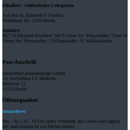
ElisaBeet - Solidarischer Lehrgarten
Auf dem St. Elisabeth II Friedhof
Wollankstr. 66, 13359 Berlin
Anfahrt:
M27 St Elisabeth Kirchhof | M13 Osloer Str./ Prinzenallee | Tram 50
Osloer Str./ Prinzenallee | U8 Pankstraße | S1 Wollankstraße
Post-Anschrift
himmelbeet gemeinnützige GmbH
c/o VorOrtBüro LZ Müllerstr.
Müllerstr. 12
13353 Berlin
Öffnungszeiten
himmelbeet:
Mo. - So. | 10 - 19 Uhr (unter Vorbehalt, der Garten wird täglich
auf- und zugemacht
von Pächter:innen)