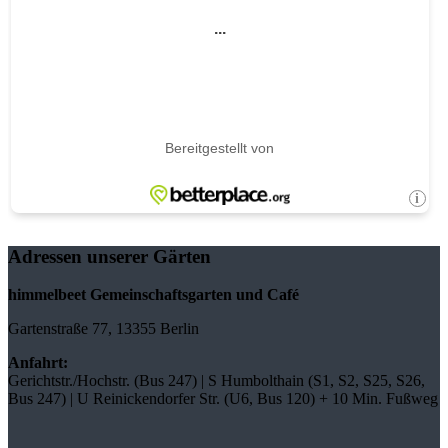
Adressen unserer Gärten
himmelbeet Gemeinschaftsgarten und Café
Gartenstraße 77, 13355 Berlin
Anfahrt:
Gerichtstr./Hochstr. (Bus 247) | S Humbolthain (S1, S2, S25, S26,
Bus 247) | U Reinickendorfer Str. (U6, Bus 120) + 10 Min. Fußweg